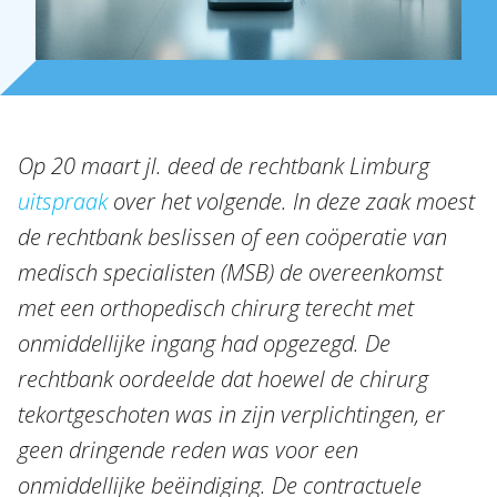
Expertises
Topics
Internationaal
Nieuws
Op 20 maart jl. deed de rechtbank Limburg
uitspraak
over het volgende. In deze zaak moest
NL
EN
DE
FR
de rechtbank beslissen of een coöperatie van
medisch specialisten (MSB) de overeenkomst
met een orthopedisch chirurg terecht met
onmiddellijke ingang had opgezegd. De
rechtbank oordeelde dat hoewel de chirurg
tekortgeschoten was in zijn verplichtingen, er
geen dringende reden was voor een
onmiddellijke beëindiging. De contractuele