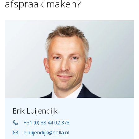
afspraak
maken?
Erik Luijendijk
+31 (0) 88 44 02 378
e.luijendijk@holla.nl