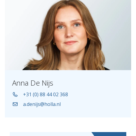
Anna De Nijs
+31 (0) 88 44 02 368
a.denijs@holla.nl