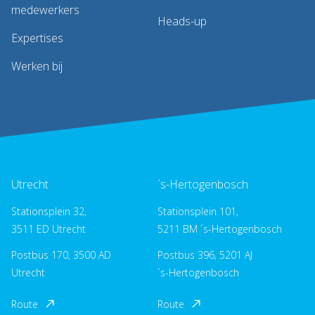
medewerkers
Heads-up
Expertises
Werken bij
Utrecht
´s-Hertogenbosch
Stationsplein 32,
Stationsplein 101,
3511 ED Utrecht
5211 BM ´s-Hertogenbosch
Postbus 170, 3500 AD
Postbus 396, 5201 AJ
Utrecht
´s-Hertogenbosch
Route
Route