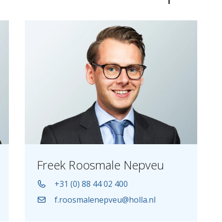
Freek Roosmale Nepveu
+31 (0) 88 44 02 400
f.roosmalenepveu@holla.nl