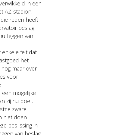
verwikkeld in een
et AZ-stadion.
 die reden heeft
vatoir beslag.
nu leggen van
enkele feit dat
Vastgoed het
n nog maar over
ees voor
e
n een mogelijke
n zij nu doet.
strie zware
n niet doen
e beslissing in
ggen van beslag.