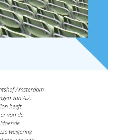
echtshof Amsterdam
ngen van A.Z.
ion heeft
er van de
oldoende
eze weigering