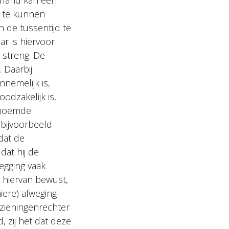
rland kan een
t te kunnen
n de tussentijd te
ar is hiervoor
e streng. De
 Daarbij
nemelijk is,
odzakelijk is,
genoemde
bijvoorbeeld
dat de
dat hij de
egging vaak
h hiervan bewust,
iere) afweging
zieningenrechter
 zij het dat deze