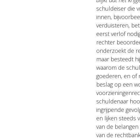
blijkt dat het kri
schuldeiser die v
innen, bijvoorbee
verduisteren, bet
eerst verlof nodi
rechter beoordeel
onderzoekt de rec
maar besteedt hi
waarom de schuld
goederen, en of 
beslag op een wo
voorzieningenrech
schuldenaar hoort
ingrijpende gevo
en lijken steeds
van de belangen 
van de rechtbank