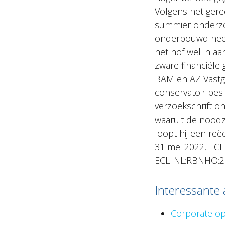
Volgens het gere
summier onderzo
onderbouwd heeft
het hof wel in a
zware financiële
BAM en AZ Vastgo
conservatoir besl
verzoekschrift o
waaruit de noodza
loopt hij een reë
31 mei 2022, EC
ECLI:NL:RBNHO:2
Interessante 
Corporate op