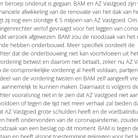
ger beroep onderuit is gegaan. BAM en AZ Vastgoed zijn 
inanciële afwikkeling van de renovatie van het dak van h
t zij nog een slordige € 5 miljoen van AZ Vastgoed. Om
ngenrechter verlof gevraagd voor het leggen van conser
 dit verzoek afgewezen. BAM zou de noodzaak van het 
nde hebben onderbouwd. Meer specifiek oordeelt de
ter dat die onderbouwing niet kan voortvloeien uit het 
ordering betwist en daarom niet betaalt, zeker nu AZ 
 de oorspronkelijke vordering al heeft voldaan, partije
n deel van de vordering twisten en BAM zelf aangeeft vr
et aannemelijk te kunnen maken. Daarnaast is volgens d
ter vooralsnog niet in te zien dat AZ Vastgoed niet aa
voldoen of tegen die tijd niet meer verhaal zal bieden da
 dat AZ Vastgoed grote schulden heeft en de voetbalindu
lgen heeft ondervonden van de coronapandemie, zoude
oodzaak van een beslag op dit moment. BAM is tegen dez
aan en heeft alsnog toestemming gekregen voor het le