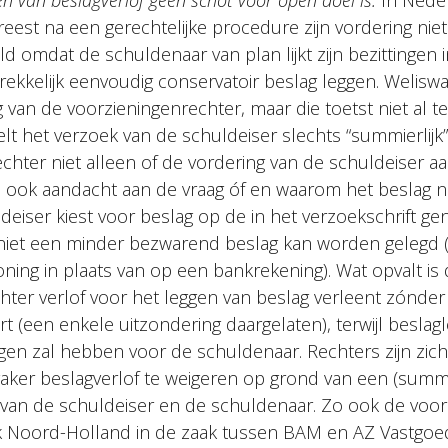
jgen van beslagverlof geen schot voor open doel is.
In Nede
reest na een gerechtelijke procedure zijn vordering nie
ld omdat de schuldenaar van plan lijkt zijn bezittingen i
rekkelijk eenvoudig conservatoir beslag leggen. Weliswa
g van de voorzieningenrechter, maar die toetst niet al t
t het verzoek van de schuldeiser slechts “summierlijk”.
hter niet alleen of de vordering van de schuldeiser aan
j ook aandacht aan de vraag óf en waarom het beslag no
eiser kiest voor beslag op de in het verzoekschrift 
niet een minder bezwarend beslag kan worden gelegd (
ning in plaats van op een bankrekening). Wat opvalt is 
ter verlof voor het leggen van beslag verleent zónder 
 (een enkele uitzondering daargelaten), terwijl beslagl
lgen zal hebben voor de schuldenaar. Rechters zijn zic
 vaker beslagverlof te weigeren op grond van een (summ
van de schuldeiser en de schuldenaar. Zo ook de voor
 Noord-Holland in de zaak tussen BAM en AZ Vastgoed,