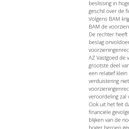
beslissing in ho
geschil over de f
Volgens BAM krijg
BAM de voorzieni
De rechter heeft
beslag onvoldoe
voorzieningenrech
AZ Vastgoed de v
grootste deel van
een relatief klei
verduistering ni
voorzieningenrech
veroordeling zal 
Ook uit het feit
financiële gevo
blijken van de n
hoger beroep geg