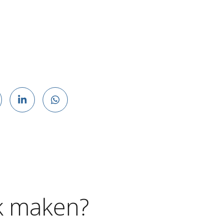
k
maken?