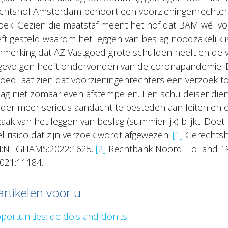
chtshof Amsterdam behoort een voorzieningenrechter 
ek. Gezien die maatstaf meent het hof dat BAM wél v
 gesteld waarom het leggen van beslag noodzakelijk is
anmerking dat AZ Vastgoed grote schulden heeft en de v
 gevolgen heeft ondervonden van de coronapandemie. 
ed laat zien dat voorzieningenrechters een verzoek to
ag niet zomaar even afstempelen. Een schuldeiser dient
nder meer serieus aandacht te besteden aan feiten e
ak van het leggen van beslag (summierlijk) blijkt. Doet h
el risico dat zijn verzoek wordt afgewezen.
[1]
Gerechtsh
LI:NL:GHAMS:2022:1625.
[2]
Rechtbank Noord Holland 19
021:11184.
artikelen voor u
portunities: de do's and don'ts