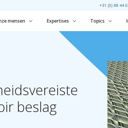
+31 (0) 88 44 0
nze mensen
Expertises
Topics
heidsvereiste
oir
beslag