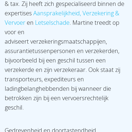
& tax. Zij heeft zich gespecialiseerd binnen de
Over Holla
expertises
Aansprakelijkheid, Verzekering &
Onze mensen
Vervoer
en
Letselschade
. Martine treedt op
Expertises
voor en
Topics
adviseert verzekeringsmaatschappijen,
Internationaal
assurantietussenpersonen en verzekerden,
bijvoorbeeld bij een geschil tussen een
Nieuws
verzekerde en zijn verzekeraar. Ook staat zij
transporteurs, expediteurs en
NL
EN
DE
FR
ladingbelanghebbenden bij wanneer die
betrokken zijn bij een vervoersrechtelijk
geschil.
Gedrevenheid en doortastendheid