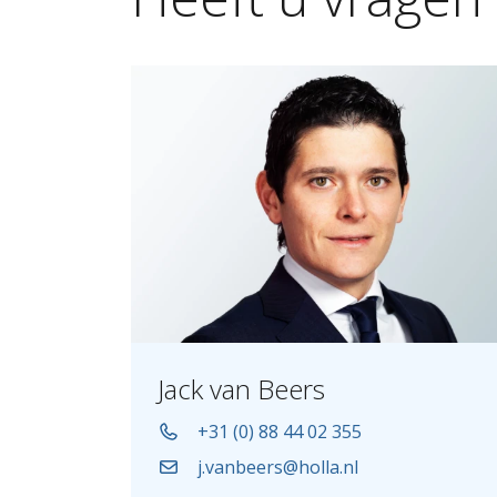
Jack van Beers
+31 (0) 88 44 02 355
j.vanbeers@holla.nl