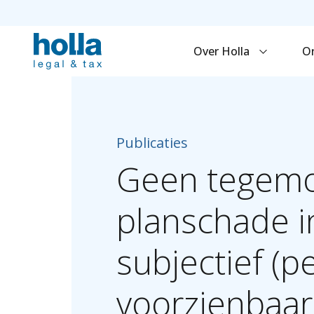
Over Holla
O
Publicaties
Geen
tegem
planschade
i
subjectief
(pe
voorzienbaar