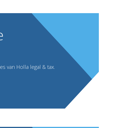
e
s van Holla legal & tax.