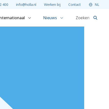
2 400
info@holla.nl
Werken bij
Contact
NL
Internationaal
Nieuws