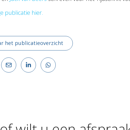
ge publicatie hier.
r het publicatieoverzicht
of
wilt
u
een
afspraa