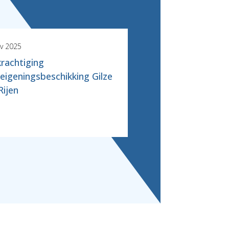
v 2025
16 dec 2024
rachtiging
Gerechtshof oorde
eigeningsbeschikking Gilze
vergaande
Rijen
rechtsverwerkings