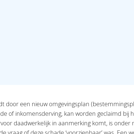
ijdt door een nieuw omgevingsplan (bestemmingspl
e of inkomensderving, kan worden geclaimd bij he
rvoor daadwerkelijk in aanmerking komt, is onder
 de vraag of deze schade ‘voorzienbaar’ was. Een 