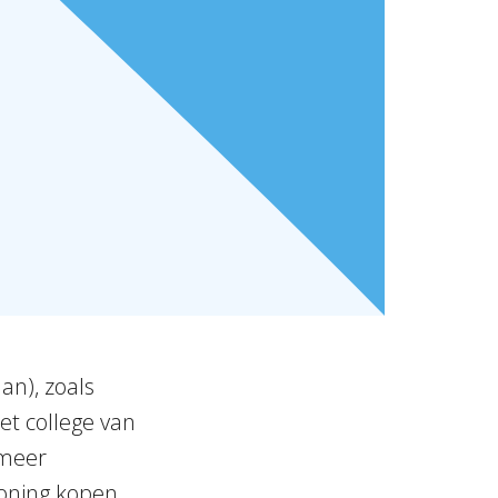
an), zoals
t college van
 meer
woning kopen