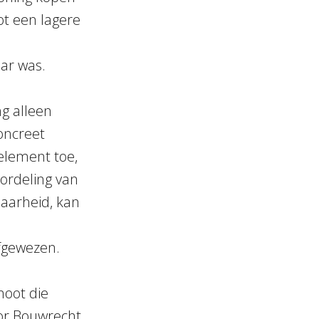
ot een lagere
ar was.
g alleen
concreet
element toe,
oordeling van
baarheid, kan
fgewezen.
noot die
oor Bouwrecht.