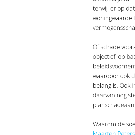
terwijl er op d
woningwaarde le
vermogensscha
Of schade voorz
objectief, op b
beleidsvoorneme
waardoor ook de
belang is. Ook 
daarvan nog stee
planschadeaanv
Waarom de soep 
Maarten Peters