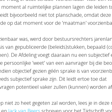
at moment al ruimtelijke plannen lagen die leiden t
idt bijvoorbeeld niet tot planschade, omdat deze
de op dat moment voor de 'maatman' voorzienba
ienbaar was, werd door bestuursrechters jarenlan
asis van gepubliceerde (beleids)stukken, bepaald (
n). De Afdeling voegt daaraan nu een subjectief 
 persoonlijke 'weet' van een aanvrager bij die be
indien objectief gezien géén sprake is van voorzien
ds subjectief sprake zijn. Dit leidt ertoe toe dat
ragen potentieel vaker zullen (kunnen) worden a
niet zo heet gegeten zal worden, lees je in deze 
en
Jack van Beers
schreven voor het Tijdschrift v