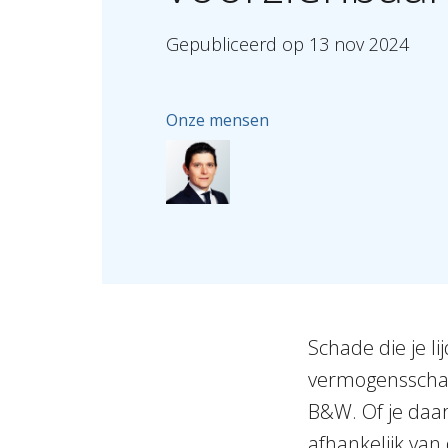
Gepubliceerd
op
13
nov
2024
Onze mensen
Schade die je l
vermogensschad
B&W. Of je daa
afhankelijk van