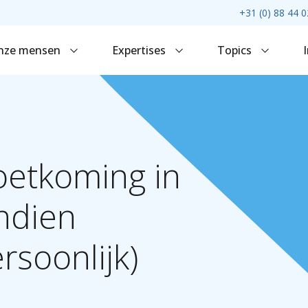
+31 (0) 88 44 0
nze mensen
Expertises
Topics
oetkoming
in
ndien
rsoonlijk)