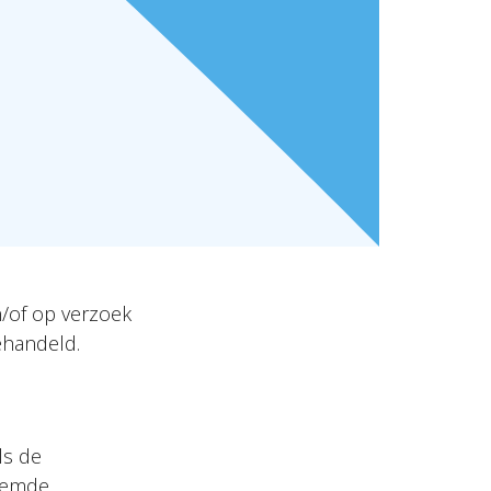
/of op verzoek
ehandeld.
ls de
oemde