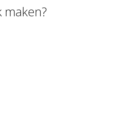
k
maken?