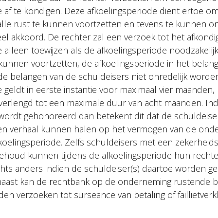
e af te kondigen. Deze afkoelingsperiode dient ertoe o
lle rust te kunnen voortzetten en tevens te kunnen 
el akkoord. De rechter zal een verzoek tot het afkond
 alleen toewijzen als de afkoelingsperiode noodzakelij
unnen voortzetten, de afkoelingsperiode in het belang
de belangen van de schuldeisers niet onredelijk worde
e geldt in eerste instantie voor maximaal vier maanden
erlengd tot een maximale duur van acht maanden. Ind
wordt gehonoreerd dan betekent dit dat de schuldeise
n verhaal kunnen halen op het vermogen van de ond
oelingsperiode. Zelfs schuldeisers met een zekerheids
houd kunnen tijdens de afkoelingsperiode hun rechte
echts anders indien de schuldeiser(s) daartoe worden 
rnaast kan de rechtbank op de onderneming rustende 
n verzoeken tot surseance van betaling of faillietverkl