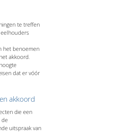
ingen te treffen
ndeelhouders
aan het benoemen
het akkoord.
 hoogte
isen dat er vóór
men akkoord
cten die een
 de
de uitspraak van