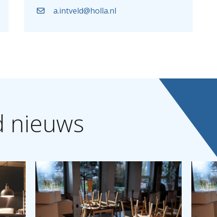
a.intveld@holla.nl
d
nieuws