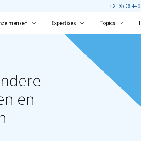
+31 (0) 88 44 0
nze mensen
Expertises
Topics
ondere
en
en
n