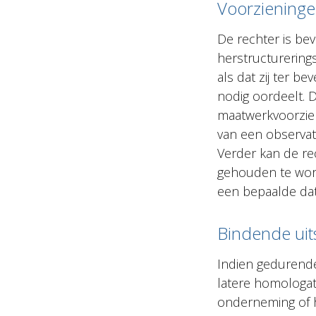
Voorzieninge
De rechter is be
herstructurering
als dat zij ter b
nodig oordeelt. 
maatwerkvoorzie
van een observat
Verder kan de r
gehouden te word
een bepaalde da
Bindende uit
Indien gedurend
latere homologa
onderneming of 