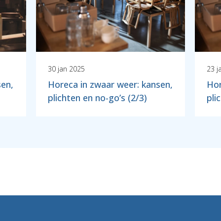
30 jan 2025
23 j
sen,
Horeca in zwaar weer: kansen,
Hor
plichten en no-go’s (2/3)
pli