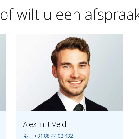
of
wilt
u
een
afspraa
Alex in 't Veld
+31 88 44 02 432