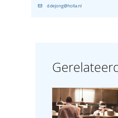
d.dejong@holla.nl
Gerelateer