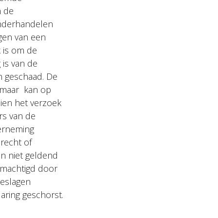
m de
onderhandelen
igen van een
k is om de
 is van de
n geschaad. De
, maar kan op
ien het verzoek
rs van de
erneming
recht of
n niet geldend
gemachtigd door
beslagen
aring geschorst.