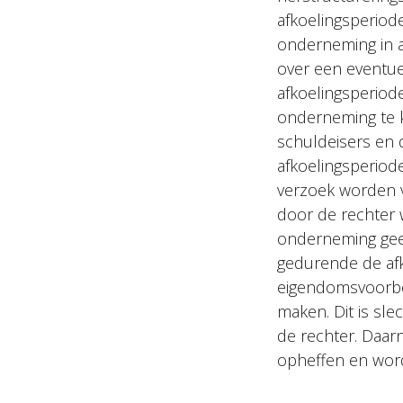
afkoelingsperiod
onderneming in a
over een eventue
afkoelingsperiode
onderneming te k
schuldeisers en 
afkoelingsperiod
verzoek worden v
door de rechter 
onderneming gee
gedurende de afk
eigendomsvoorbe
maken. Dit is sl
de rechter. Daa
opheffen en worde