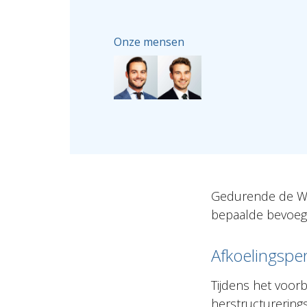
Onze mensen
Gedurende de WH
bepaalde bevoegd
Afkoelingspe
Tijdens het voor
herstructurerin