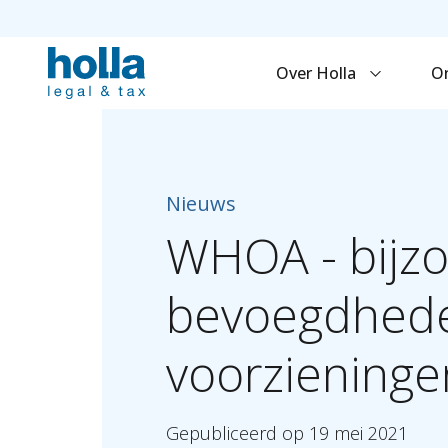
Over Holla
O
Nieuws
WHOA
-
bijz
bevoegdhed
voorzieninge
Gepubliceerd
op
19
mei
2021