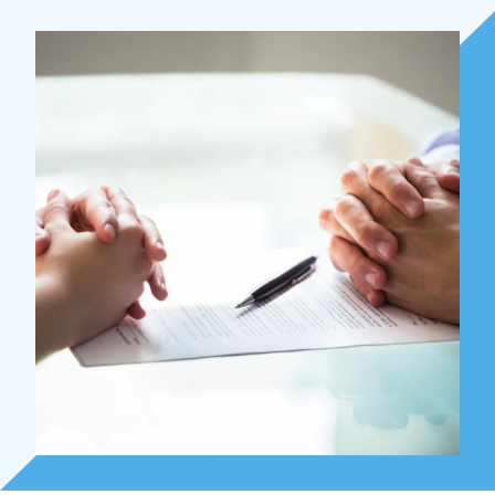
Over Holla
Onze mensen
Expertises
Topics
Internationaal
Nieuws