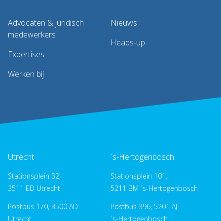
Advocaten & juridisch
Nieuws
medewerkers
Heads-up
Expertises
Werken bij
Utrecht
´s-Hertogenbosch
Stationsplein 32,
Stationsplein 101,
3511 ED Utrecht
5211 BM ´s-Hertogenbosch
Postbus 170, 3500 AD
Postbus 396, 5201 AJ
Utrecht
´s-Hertogenbosch