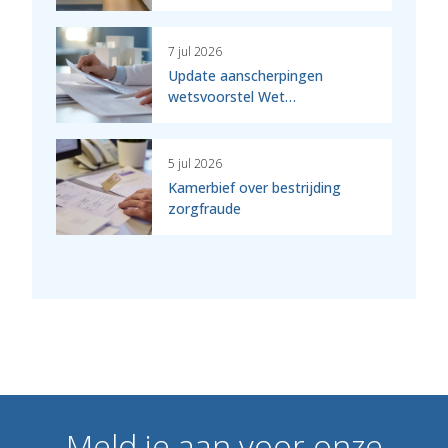
7 jul 2026
Update aanscherpingen
wetsvoorstel Wet…
5 jul 2026
Kamerbief over bestrijding
zorgfraude
Meld
je
aan
voor
onze