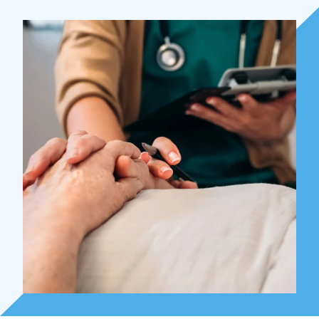
Over Holla
Onze mensen
Expertises
Topics
Internationaal
Nieuws
NL
EN
DE
FR