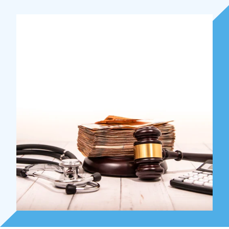
Over Holla
Onze mensen
Expertises
Topics
Internationaal
Nieuws
NL
EN
DE
FR