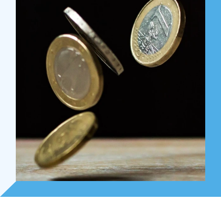
Over Holla
Onze mensen
Expertises
Topics
Internationaal