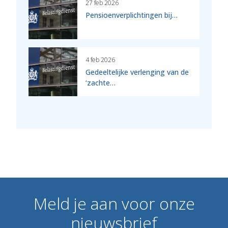
27 feb 2026
Pensioenverplichtingen bij…
4 feb 2026
Gedeeltelijke verlenging van de
‘zachte…
Meld
je
aan
voor
onze
nieuwsbrief