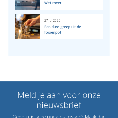
Wet meer…
27 jul 2026
Een dure greep uit de
fooienpot
Meld
je
aan
voor
onze
nieuwsbrief
Geen juridische updates missen? Maak dan