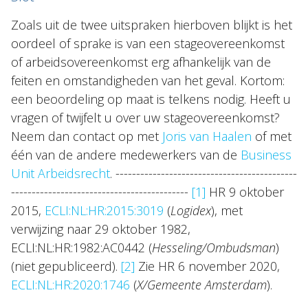
Zoals uit de twee uitspraken hierboven blijkt is het
oordeel of sprake is van een stageovereenkomst
of arbeidsovereenkomst erg afhankelijk van de
feiten en omstandigheden van het geval. Kortom:
een beoordeling op maat is telkens nodig. Heeft u
vragen of twijfelt u over uw stageovereenkomst?
Neem dan contact op met
Joris van Haalen
of met
één van de andere medewerkers van de
Business
Unit Arbeidsrecht
. --------------------------------------------
-------------------------------------------
[1]
HR 9 oktober
2015,
ECLI:NL:HR:2015:3019
(
Logidex
), met
verwijzing naar 29 oktober 1982,
ECLI:NL:HR:1982:AC0442 (
Hesseling/Ombudsman
)
(niet gepubliceerd).
[2]
Zie HR 6 november 2020,
ECLI:NL:HR:2020:1746
(
X/Gemeente Amsterdam
).