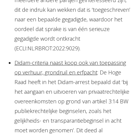
meerdere andere partijen geïnteresseerd zijn,
dit de indruk kan wekken dat is ‘toegeschreven’
naar een bepaalde gegadigde, waardoor het
oordeel dat sprake is van één serieuze
gegadigde wordt ontkracht
(ECLI:NL:RBROT:2022:9029).
Didam-criteria naast koop ook van toepassing
op verhuur, grondruil en erfpacht
: De Hoge
Raad heeft in het Didam-arrest bepaald dat ‘bij
het aangaan en uitvoeren van privaatrechtelijke
overeenkomsten op grond van artikel 3:14 BW
publiekrechtelijke beginselen, zoals het
gelijkheids- en transparantiebeginsel in acht
moet worden genomen’. Dit deed al