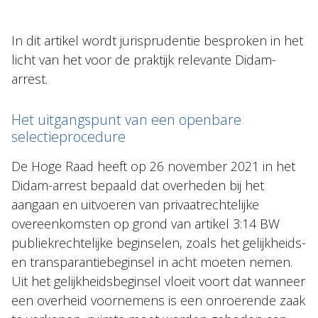
In dit artikel wordt jurisprudentie besproken in het
Over Holla
licht van het voor de praktijk relevante Didam-
arrest.
Onze mensen
Expertises
Het uitgangspunt van een openbare
selectieprocedure
Topics
Internationaal
De Hoge Raad heeft op 26 november 2021 in het
Didam-arrest bepaald dat overheden bij het
Nieuws
aangaan en uitvoeren van privaatrechtelijke
overeenkomsten op grond van artikel 3:14 BW
NL
EN
DE
FR
publiekrechtelijke beginselen, zoals het gelijkheids-
en transparantiebeginsel in acht moeten nemen.
Uit het gelijkheidsbeginsel vloeit voort dat wanneer
een overheid voornemens is een onroerende zaak