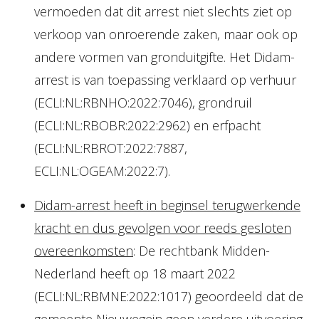
vermoeden dat dit arrest niet slechts ziet op
verkoop van onroerende zaken, maar ook op
andere vormen van gronduitgifte. Het Didam-
arrest is van toepassing verklaard op verhuur
(ECLI:NL:RBNHO:2022:7046), grondruil
(ECLI:NL:RBOBR:2022:2962) en erfpacht
(ECLI:NL:RBROT:2022:7887,
ECLI:NL:OGEAM:2022:7).
Didam-arrest heeft in beginsel terugwerkende
kracht en dus gevolgen voor reeds gesloten
overeenkomsten
: De rechtbank Midden-
Nederland heeft op 18 maart 2022
(ECLI:NL:RBMNE:2022:1017) geoordeeld dat de