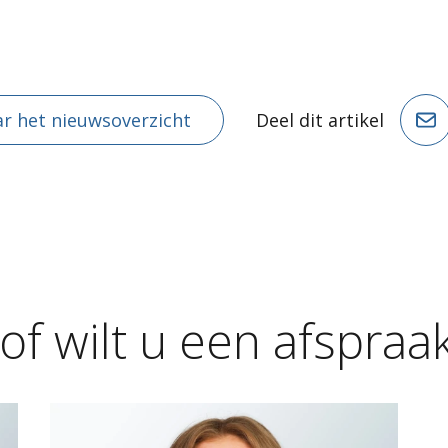
r het nieuwsoverzicht
Deel dit artikel
of
wilt
u
een
afspraa