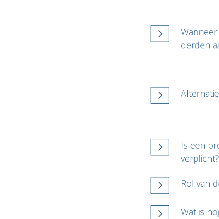
Wanneer k
derden aa
Alternati
Is een p
verplicht?
Rol van d
Wat is no