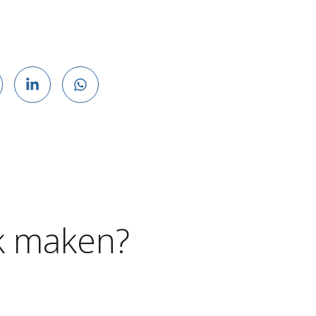
k
maken?