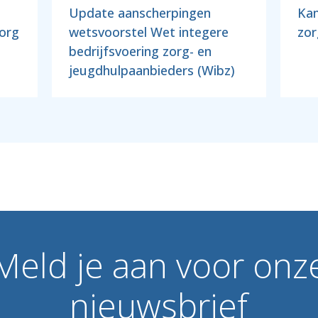
Update aanscherpingen
Kam
zorg
wetsvoorstel Wet integere
zor
bedrijfsvoering zorg- en
jeugdhulpaanbieders (Wibz)
Meld
je
aan
voor
onz
nieuwsbrief