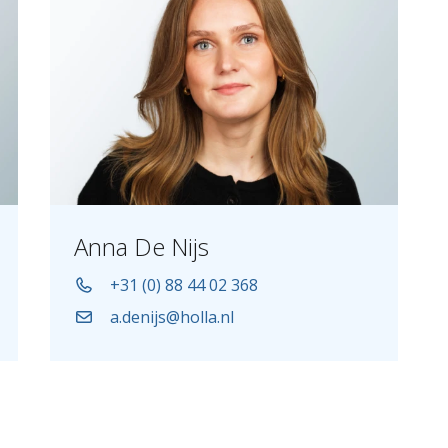
Anna De Nijs
+31 (0) 88 44 02 368
a.denijs@holla.nl