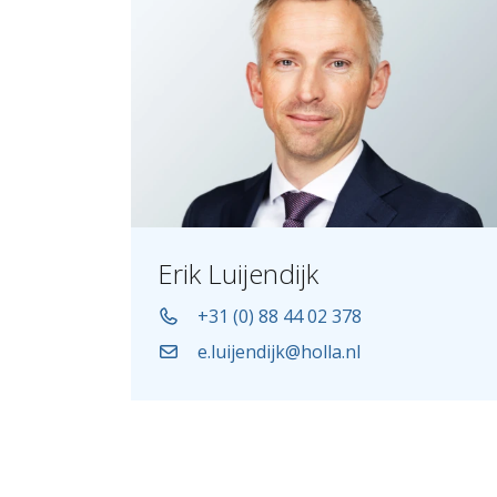
Erik Luijendijk
+31 (0) 88 44 02 378
e.luijendijk@holla.nl