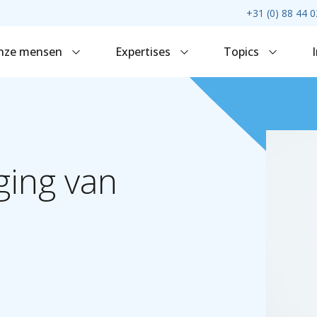
+31 (0) 88 44 0
nze mensen
Expertises
Topics
ging
van