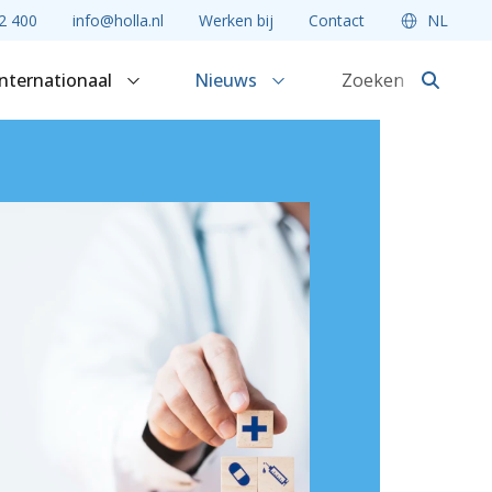
2 400
info@holla.nl
Werken bij
Contact
NL
Internationaal
Nieuws