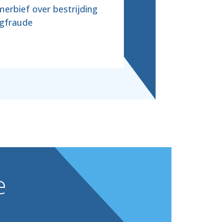
erbief over bestrijding
gfraude
e