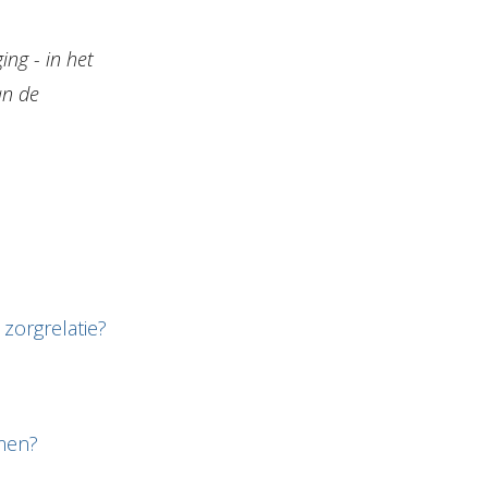
ing - in het
an de
zorgrelatie?
men?