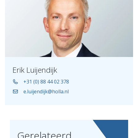
Erik Luijendijk
+31 (0) 88 44 02 378
e.luijendijk@holla.nl
Gerelateerd