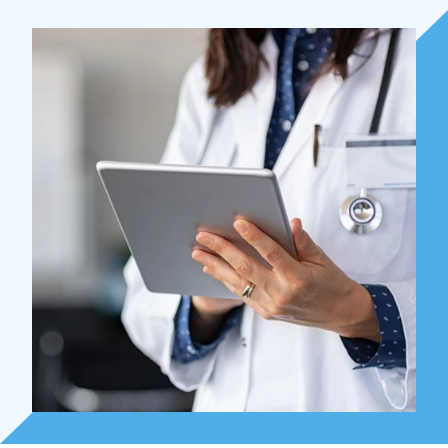
Over Holla
Onze mensen
Expertises
Topics
Internationaal
Nieuws