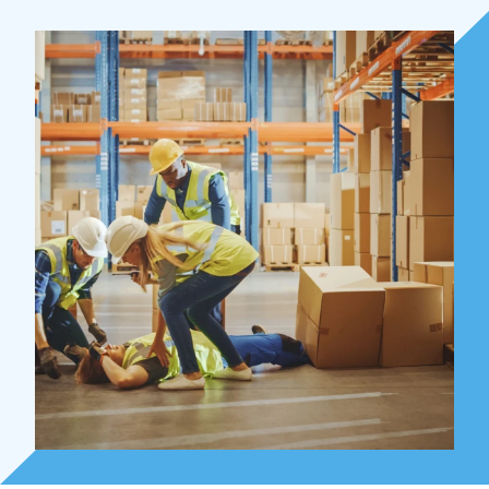
Over Holla
Onze mensen
Expertises
Topics
Internationaal