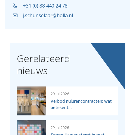
+31 (0) 88 440 24 78
j.schunselaar@holla.nl
Gerelateerd
nieuws
29 jul 2026
Verbod nulurencontracten: wat
betekent…
29 jul 2026
Eerste Kamer stemt in met