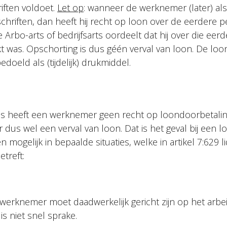
iften voldoet.
Let op
: wanneer de werknemer (later) al
hriften, dan heeft hij recht op loon over de eerdere per
Arbo-arts of bedrijfsarts oordeelt dat hij over die eer
t was. Opschorting is dus géén verval van loon. De loo
edoeld als (tijdelijk) drukmiddel.
ies heeft een werknemer geen recht op loondoorbetalin
er dus wel een verval van loon. Dat is het geval bij een 
en mogelijk in bepaalde situaties, welke in artikel 7:629
treft:
werknemer moet daadwerkelijk gericht zijn op het arbe
s niet snel sprake.