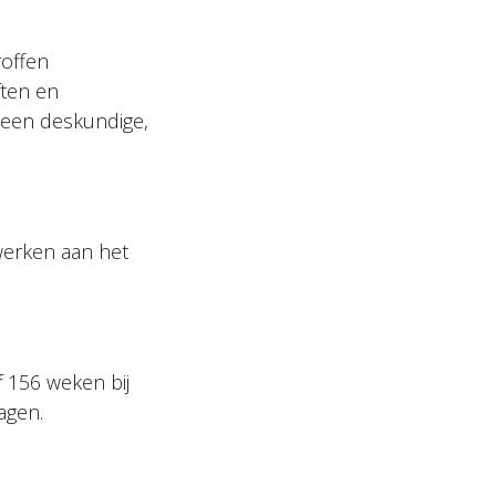
roffen
ften en
 een deskundige,
werken aan het
 156 weken bij
agen.