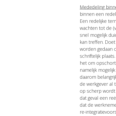
Mededeling binne
binnen een redel
Een redelijke te
wachten tot de (
snel mogelijk duid
kan treffen. Doe
worden gedaan op
schriftelijk plaats
het om opschorte
namelijk mogelijk
daarom belangrijk
de werkgever al 
op scherp wordt g
dat geval een re
dat de werknemer
re-integratievoor