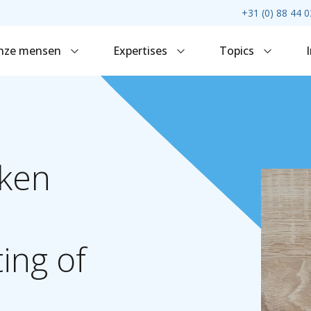
+31 (0) 88 44 0
nze mensen
Expertises
Topics
ken
ing
of