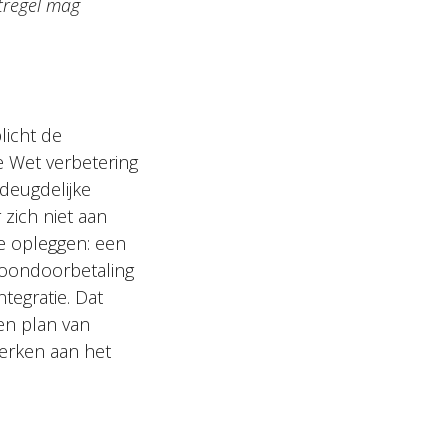
tregel mag
licht de
 Wet verbetering
deugdelijke
zich niet aan
e opleggen: een
loondoorbetaling
tegratie. Dat
een plan van
erken aan het