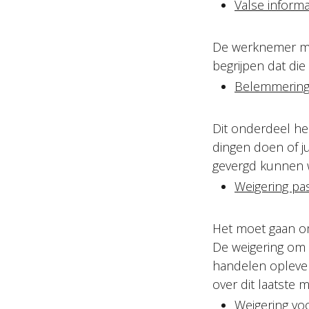
Valse informa
De werknemer mag
begrijpen dat die
Belemmering 
Dit onderdeel he
dingen doen of j
gevergd kunnen 
Weigering pa
Het moet gaan om
De weigering om p
handelen oplever
over dit laatste m
Weigering vo