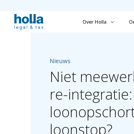
Over Holla
O
Nieuws
Niet
meewer
re-integratie:
loonopschort
loonstop?