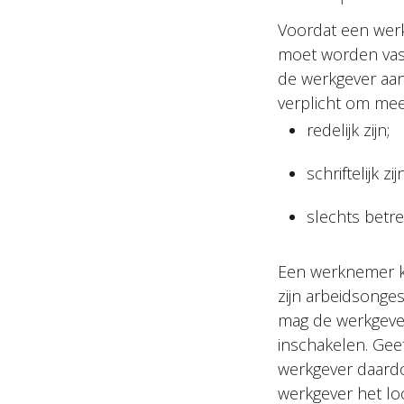
Voordat een werk
moet worden vas
de werkgever aa
verplicht om mee
redelijk zijn;
schriftelijk z
slechts betr
Een werknemer ka
zijn arbeidsonges
mag de werkgever 
inschakelen. Gee
werkgever daardo
werkgever het l