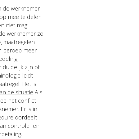
om de werknemer
top mee te delen.
en niet mag
m de werknemer zo
dig maatregelen
en beroep meer
edeling
uidelijk zijn of
nologie leidt
atregel. Het is
an de situatie
Als
ee het conflict
knemer. Er is in
cedure oordeelt
an controle- en
rbetaling.