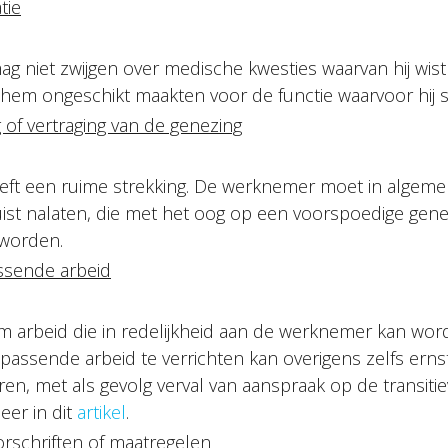
tie
 niet zwijgen over medische kwesties waarvan hij wis
 hem ongeschikt maakten voor de functie waarvoor hij so
of vertraging van de genezing
eft een ruime strekking. De werknemer moet in algemen
uist nalaten, die met het oog op een voorspoedige gen
worden.
ssende arbeid
 arbeid die in redelijkheid aan de werknemer kan wo
assende arbeid te verrichten kan overigens zelfs ernst
en, met als gevolg verval van aanspraak op de transiti
eer in dit
artikel
.
orschriften of maatregelen