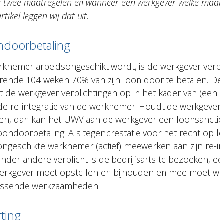
e twee maatregelen en wanneer een werkgever welke maa
rtikel leggen wij dat uit.
ndoorbetaling
nemer arbeidsongeschikt wordt, is de werkgever verp
nde 104 weken 70% van zijn loon door te betalen. De
t de werkgever verplichtingen op in het kader van (een 
 de re-integratie van de werknemer. Houdt de werkgever 
gen, dan kan het UWV aan de werkgever een loonsancti
oondoorbetaling. Als tegenprestatie voor het recht op 
ngeschikte werknemer (actief) meewerken aan zijn re-in
onder andere verplicht is de bedrijfsarts te bezoeken, 
erkgever moet opstellen en bijhouden en mee moet w
passende werkzaamheden.
ting