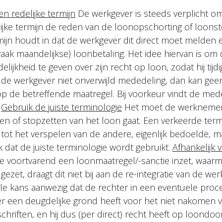
n redelijke termijn
De werkgever is steeds verplicht 
ijke termijn de reden van de loonopschorting of loons
rmijn houdt in dat de werkgever dit direct moet melden 
vaak maandelijkse) loonbetaling. Het idee hiervan is o
elijkheid te geven over zijn recht op loon, zodat hij tij
t de werkgever niet onverwijld mededeling, dan kan ge
 de betreffende maatregel. Bij voorkeur vindt de med
.
Gebruik de juiste terminologie
Het moet de werknemer d
n of stopzetten van het loon gaat. Een verkeerde termi
 tot het verspelen van de andere, eigenlijk bedoelde, ma
 dat de juiste terminologie wordt gebruikt.
Afhankelijk v
te voortvarend een loonmaatregel/-sanctie inzet, waarm
ezet, draagt dit niet bij aan de re-integratie van de wer
ële kans aanwezig dat de rechter in een eventuele pro
 een deugdelijke grond heeft voor het niet nakomen v
schriften, en hij dus (per direct) recht heeft op loondoo