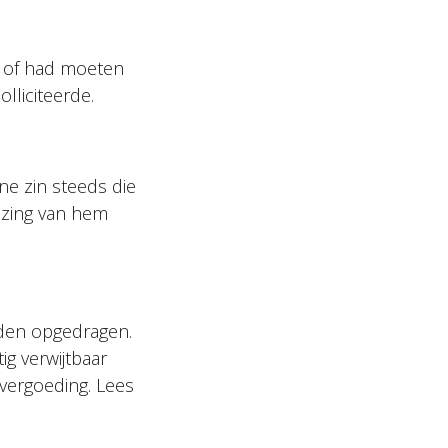
t of had moeten
lliciteerde.
e zin steeds die
ezing van hem
rden opgedragen.
ig verwijtbaar
evergoeding. Lees