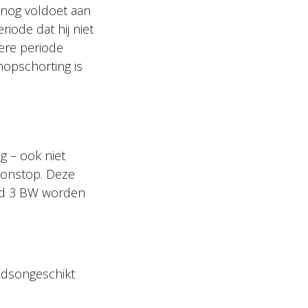
snog voldoet aan
iode dat hij niet
dere periode
nopschorting is
g – ook niet
loonstop. Deze
 lid 3 BW worden
idsongeschikt