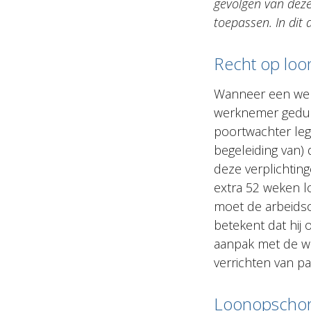
gevolgen van dez
toepassen. In dit a
Recht op loo
Wanneer een werk
werknemer gedure
poortwachter leg
begeleiding van)
deze verplichtin
extra 52 weken l
moet de arbeidso
betekent dat hij 
aanpak met de w
verrichten van 
Loonopschor