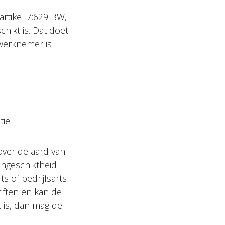
rtikel 7:629 BW,
chikt is. Dat doet
werknemer is
ie.
over de aard van
ongeschiktheid
s of bedrijfsarts
iften en kan de
 is, dan mag de