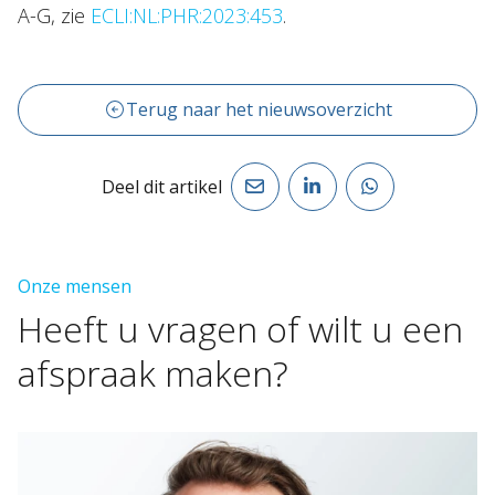
A-G, zie
ECLI:NL:PHR:2023:453
.
Terug naar het nieuwsoverzicht
Deel dit artikel
Onze mensen
Heeft
u
vragen
of
wilt
u
een
afspraak
maken?