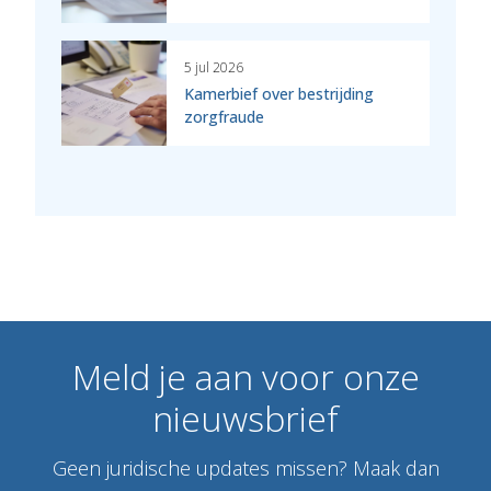
5 jul 2026
Kamerbief over bestrijding
zorgfraude
Meld
je
aan
voor
onze
nieuwsbrief
Geen juridische updates missen? Maak dan