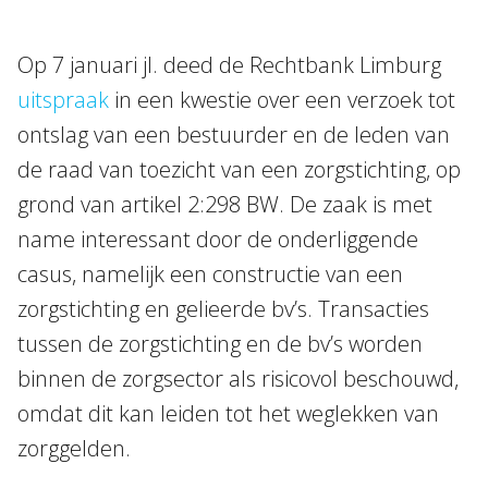
Onze mensen
Op 7 januari jl. deed de Rechtbank Limburg
Expertises
uitspraak
in een kwestie over een verzoek tot
Topics
ontslag van een bestuurder en de leden van
Internationaal
de raad van toezicht van een zorgstichting, op
Nieuws
grond van artikel 2:298 BW. De zaak is met
name interessant door de onderliggende
casus, namelijk een constructie van een
NL
EN
DE
FR
zorgstichting en gelieerde bv’s. Transacties
tussen de zorgstichting en de bv’s worden
binnen de zorgsector als risicovol beschouwd,
omdat dit kan leiden tot het weglekken van
zorggelden.