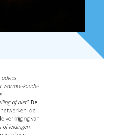
 advies
er warmte-koude-
e
ling of niet?
De
r netwerken, de
e verkrijging van
 of leidingen,
gie, of van