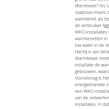
Warmtewet?
Als l
staatssecretaris 
warmtenet als b
de verbruiker ligg
WKO-installaties
warmtenetten in 
(via water in de 
Hierbij is van be
Warmtewet moet 
installatie de wa
gebouwen, waard
Vooralsnog is he
energietransitie z
een WKO-installa
van de netwerkvri
installaties. In 