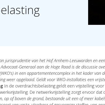
elasting
van jurisprudentie van het Hof Arnhem-Leeuwarden en een
e Advocaat-Generaal aan de Hoge Raad is de discussie ov
s (WKO’s) in een appartementencomplex in het kader van d
ng weer opgelaaid. Geldt voor WKO-installaties een vrijstel
ng
In de overdrachtsbelasting geldt een vrijstelling voo
kvrijstelling. De netwerkvrijstelling zorgt ervoor dat d
in, op of boven de grond, bestaande uit een of meer kabels
sport van vaste, vloeibare of gasvormige stoffen, van ener