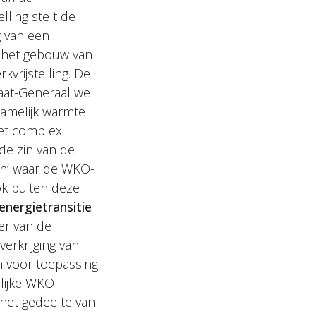
lling stelt de
g van een
 het gebouw van
kvrijstelling. De
aat-Generaal wel
namelijk warmte
het complex.
 de zin van de
n’ waar de WKO-
ook buiten deze
energietransitie
er van de
verkrijging van
n voor toepassing
elijke WKO-
p het gedeelte van