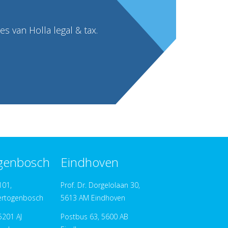
s van Holla legal & tax.
ogenbosch
Eindhoven
101,
Prof. Dr. Dorgelolaan 30,
ertogenbosch
5613 AM Eindhoven
5201 AJ
Postbus 63, 5600 AB