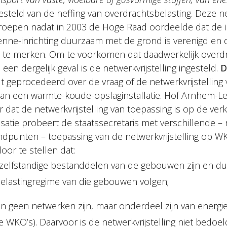
ijgesteld van de heffing van overdrachtsbelasting. Deze ne
geroepen nadat in 2003 de Hoge Raad oordeelde dat de i
enne-inrichting duurzaam met de grond is verenigd en 
 te merken. Om te voorkomen dat daadwerkelijk overdr
een dergelijk geval is de netwerkvrijstelling ingesteld.
D
 geprocedeerd over de vraag of de netwerkvrijstelling 
ng van een warmte-koude-opslaginstallatie. Hof Arnhem-
dat de netwerkvrijstelling van toepassing is op de verk
cassatie probeert de staatssecretaris met verschillende – 
ndpunten – toepassing van de netwerkvrijstelling op WKO
door te stellen dat:
elfstandige bestanddelen van de gebouwen zijn en dus
elastingregime van die gebouwen volgen;
n geen netwerken zijn, maar onderdeel zijn van energi
WKO’s). Daarvoor is de netwerkvrijstelling niet bedoel