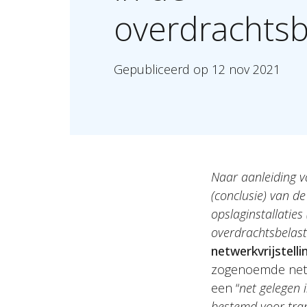
overdrachtsb
Gepubliceerd
op
12
nov
2021
Naar aanleiding 
(conclusie) van d
opslaginstallatie
overdrachtsbelasti
netwerkvrijstelli
zogenoemde netwer
een “
net gelegen 
bestemd voor tran