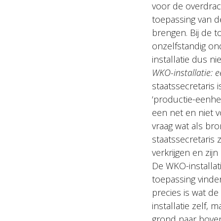
voor de overdrac
toepassing van de
brengen. Bij de t
onzelfstandig on
installatie dus n
WKO-installatie: 
staatssecretaris
‘productie-eenhei
een net en niet v
vraag wat als br
staatssecretaris
verkrijgen en zij
De WKO-installat
toepassing vinde
precies is wat d
installatie zelf
grond naar boven