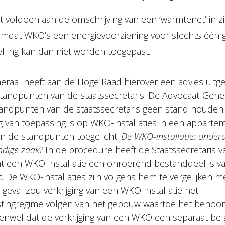
t voldoen aan de omschrijving van een ‘warmtenet’ in z
dat WKO’s een energievoorziening voor slechts één g
elling kan dan niet worden toegepast.
raal heeft aan de Hoge Raad hierover een advies uitge
standpunten van de staatssecretaris. De Advocaat-Gener
andpunten van de staatssecretaris geen stand houden
ing van toepassing is op WKO-installaties in een appar
n de standpunten toegelicht.
De WKO-installatie: onder
ndige zaak?
In de procedure heeft de Staatssecretaris v
at een WKO-installatie een onroerend bestanddeel is 
t. De WKO-installaties zijn volgens hem te vergelijken me
at geval zou verkrijging van een WKO-installatie het
tingregime volgen van het gebouw waartoe het behoor
enwel dat de verkrijging van een WKO een separaat belas