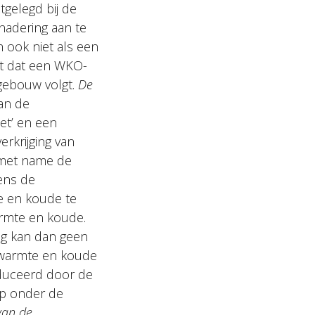
gelegd bij de
enadering aan te
n ook niet als een
nt dat een WKO-
 gebouw volgt.
De
an de
et’ en een
erkrijging van
s met name de
ens de
e en koude te
warmte en koude.
ng kan dan geen
n warmte en koude
oduceerd door de
ep onder de
van de