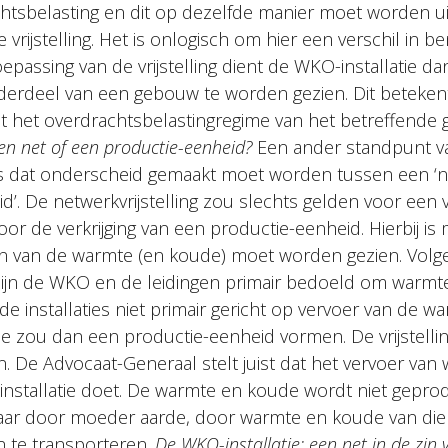
htsbelasting en dit op dezelfde manier moet worden uit
 vrijstelling. Het is onlogisch om hier een verschil in b
oepassing van de vrijstelling dient de WKO-installatie da
derdeel van een gebouw te worden gezien. Dit beteke
iet het overdrachtsbelastingregime van het betreffende
een net of een productie-eenheid?
Een ander standpunt v
 is dat onderscheid gemaakt moet worden tussen een ‘n
d’. De netwerkvrijstelling zou slechts gelden voor een v
oor de verkrijging van een productie-eenheid. Hierbij i
on van de warmte (en koude) moet worden gezien. Volg
 zijn de WKO en de leidingen primair bedoeld om warmt
n de installaties niet primair gericht op vervoer van de 
ie zou dan een productie-eenheid vormen. De vrijstelli
n. De Advocaat-Generaal stelt juist dat het vervoer va
e installatie doet. De warmte en koude wordt niet gepr
, maar door moeder aarde, door warmte en koude van di
 te transporteren.
De WKO-installatie: een net in de zin 