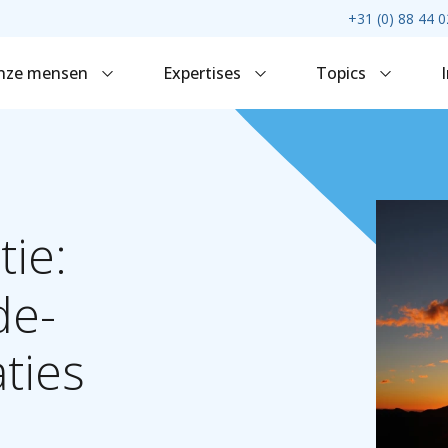
+31 (0) 88 44 0
nze mensen
Expertises
Topics
tie:
de-
aties