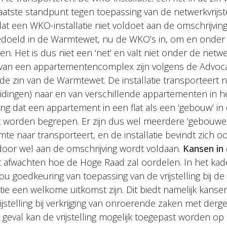
aatste standpunt tegen toepassing van de netwerkvrijste
dat een WKO-installatie niet voldoet aan de omschrijvin
edoeld in de Warmtewet, nu de WKO’s in, om en onder
en. Het is dus niet een ‘net’ en valt niet onder de netwer
 van een appartementencomplex zijn volgens de Advoc
de zin van de Warmtewet. De installatie transporteert 
leidingen) naar en van verschillende appartementen in 
lang dat een appartement in een flat als een ‘gebouw’ in
worden begrepen. Er zijn dus wel meerdere ‘gebouwe
rmte naar transporteert, en de installatie bevindt zich 
oor wel aan de omschrijving wordt voldaan.
Kansen in 
t afwachten hoe de Hoge Raad zal oordelen. In het kad
ou goedkeuring van toepassing van de vrijstelling bij de 
tie een welkome uitkomst zijn. Dit biedt namelijk kanse
jstelling bij verkrijging van onroerende zaken met derg
dat geval kan de vrijstelling mogelijk toegepast worden o