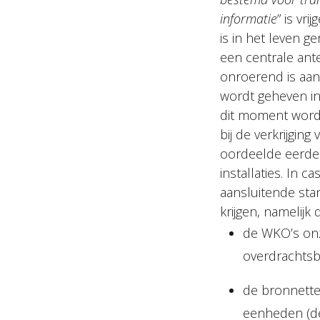
informatie
” is vr
is in het leven 
een centrale ant
onroerend is aan
wordt geheven in 
dit moment wordt
bij de verkrijgi
oordeelde eerder 
installaties. In 
aansluitende sta
krijgen, namelijk 
de WKO’s onz
overdrachtsb
de bronnette
eenheden (de 