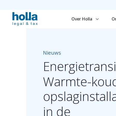
Over Holla
O
Nieuws
Energietransi
Warmte-kou
opslaginstall
in
de