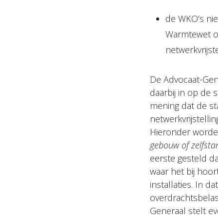
de WKO’s nie
Warmtewet om
netwerkvrijst
De Advocaat-Gene
daarbij in op de 
mening dat de st
netwerkvrijstell
Hieronder worde
gebouw of zelfsta
eerste gesteld d
waar het bij hoor
installaties. In d
overdrachtsbelas
Generaal stelt ev