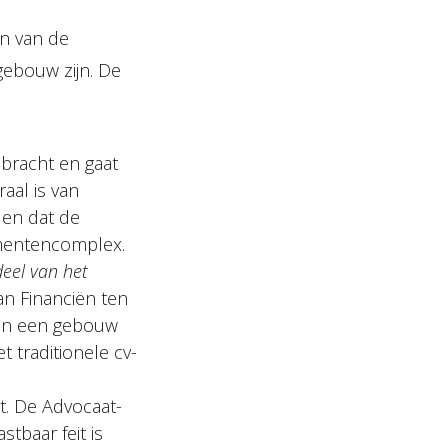
in van de
ebouw zijn. De
bracht en gaat
aal is van
 en dat de
tementencomplex.
deel van het
an Financiën ten
van een gebouw
t traditionele cv-
t. De Advocaat-
tbaar feit is