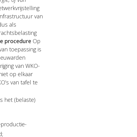
twerkvrijstelling
nfrastructuur van
dus als
achtsbelasting
e procedure
Op
van toepassing is
Leeuwarden
rijging van WKO-
niet op elkaar
’s van tafel te
 het (belaste)
eproductie-
d;