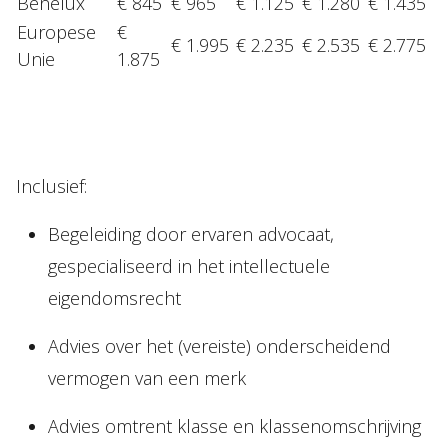
Benelux
€ 845
€ 965
€ 1.125
€ 1.280
€ 1.435
NL
EN
DE
FR
Europese
€
€ 1.995
€ 2.235
€ 2.535
€ 2.775
Unie
1.875
Inclusief:
Begeleiding door ervaren advocaat,
gespecialiseerd in het intellectuele
eigendomsrecht
Advies over het (vereiste) onderscheidend
vermogen van een merk
Advies omtrent klasse en klassenomschrijving