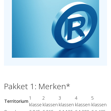
Over Holla
Onze mensen
Expertises
Topics
Pakket
1:
Merken*
Internationaal
1
2
3
4
5
Nieuws
Territorium
klasse
klassen
klassen
klassen
klassen