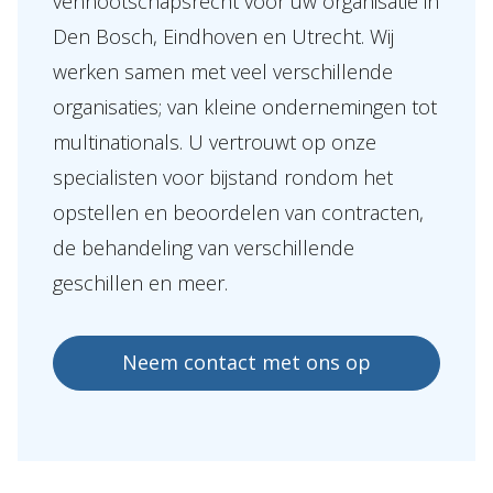
vennootschapsrecht voor uw organisatie in
Over Holla
Den Bosch, Eindhoven en Utrecht. Wij
Onze mensen
werken samen met veel verschillende
Expertises
organisaties; van kleine ondernemingen tot
multinationals. U vertrouwt op onze
Topics
specialisten voor bijstand rondom het
Internationaal
opstellen en beoordelen van contracten,
Nieuws
de behandeling van verschillende
geschillen en meer.
NL
EN
DE
FR
Neem contact met ons op