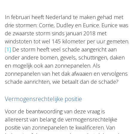
Topics
In februari heeft Nederland te maken gehad met
Internationaal
drie stormen: Corrie, Dudley en Eunice. Eunice was
Nieuws
de zwaarste storm sinds januari 2018 met
windstoten tot wel 145 kilometer per uur gemeten.
[1]
De storm heeft veel schade aangericht aan
NL
EN
DE
FR
onder andere bomen, gevels, schuttingen, daken
en mogelijk ook aan zonnepanelen. Als
zonnepanelen van het dak afwaaien en vervolgens
schade aanrichten, wie betaalt dan de schade?
Vermogensrechtelijke positie
Voor de beantwoording van deze vraag is
allereerst van belang de vermogensrechtelijke
positie van zonnepanelen te kwalificeren. Van