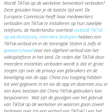
Wordt TikTok op de werkvloer binnenkort verboden?
Internationaal
Deze geluiden hoor je de laatste tijd veel. De
Europese Commissie heeft haar medewerkers
Nieuws
verboden om TikTok te installeren op hun zakelijke
telefoons, de Nederlandse overheid
verbiedt TikTok
NL
EN
DE
FR
op werktelefoons
,
meerdere bedrijven
hebben een
TikTok-verbod en in de Verenigde Staten is zelfs al
gewaarschuwd
voor een algeheel verbod van het
videoplatform in het land.
De reden dat TikTok door
meerdere instanties verboden wordt is dat er grote
zorgen zijn over de privacy van gebruikers en de
beveiliging van de app: China zou toegang hebben
tot veel gegevens in en via de app en daarmee zou er
een kans bestaan dat China TikTok-gebruikers kan
bespioneren.
Wat zijn de gevolgen van het gebruik
van TikTok op de werkvloer en waarom gaan zoveel
bedrijven over tot een verbod van TikTok? Lees het