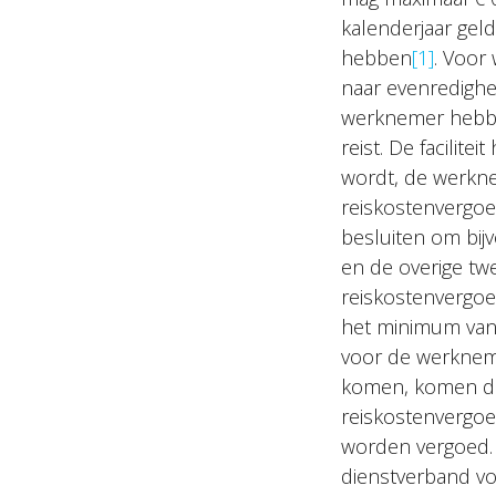
kalenderjaar gel
hebben
[1]
. Voor
naar evenredighe
werknemer hebbe
reist. De facilit
wordt, de werkne
reiskostenvergo
besluiten om bij
en de overige tw
reiskostenvergoe
het minimum van 
voor de werkneme
komen, komen die
reiskostenvergoe
worden vergoed
dienstverband vo