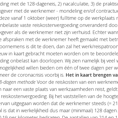
ding met de 128-dageneis, 2) nacalculatie, 3) de prakt
gever met de werknemer - mondeling en/of contractue
deze vanaf 1 oktober (weer) fulltime op de werkplaat
onbelaste vaste reiskostenvergoeding onveranderd do
kgever als de werknemer niet zijn verhuisd. Echter wan
e afspraken met de werknemer heeft gemaakt met betr
voornemens is dit te doen, dan zal het werk/reispatroo
uw in kaart gebracht moeten worden om te beoordele
ing onbelast kan doorlopen. Wij zien namelijk bij veel 
gelijkheid willen bieden om één of twee dagen per we
eer de coronacrisis voorbij is.
Het in kaart brengen v
8-dagen methode
Voor de reiskosten van een werkneme
 naar een vaste plaats van werkzaamheden reist, geldt
e reiskostenvergoeding. Bij het vaststellen van de hoogt
rvan uitgegaan worden dat de werknemer steeds (= 21
 al is dat in werkelijkheid dus maar (minimaal) 128 dage
,19 per kilometer bedragen. De aantallen van 214 en 