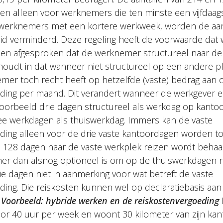
den alleen voor werknemers die ten minste een vijfdaa
 werknemers met een kortere werkweek, worden de aa
id verminderd. Deze regeling heeft de voorwaarde dat
n afgesproken dat de werknemer structureel naar de 
eit houdt in dat wanneer niet structureel op een andere 
mer toch recht heeft op hetzelfde (vaste) bedrag aan 
eding per maand. Dit verandert wanneer de werkgever
voorbeeld drie dagen structureel als werkdag op kantoo
ee werkdagen als thuiswerkdag. Immers kan de vaste
ding alleen voor de drie vaste kantoordagen worden t
128 dagen naar de vaste werkplek reizen wordt behaa
r dan alsnog optioneel is om op de thuiswerkdagen n
 dagen niet in aanmerking voor wat betreft de vaste
ding. Die reiskosten kunnen wel op declaratiebasis a
.
Voorbeeld: hybride werken en de reiskostenvergoeding
or 40 uur per week en woont 30 kilometer van zijn kant