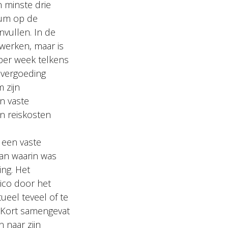
n minste drie
dum op de
nvullen. In de
 werken, maar is
 per week telkens
 vergoeding
 zijn
n vaste
n reiskosten
e
 een vaste
an waarin was
ing. Het
sico door het
ueel teveel of te
Kort samengevat
 naar zijn