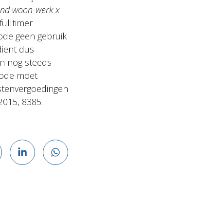
and woon-werk x
ulltimer
ode geen gebruik
ient dus
n nog steeds
hode moet
ostenvergoedingen
2015, 8385.