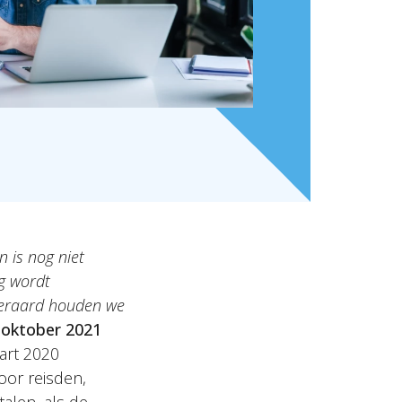
n is nog niet
ng wordt
teraard houden we
 oktober 2021
art 2020
oor reisden,