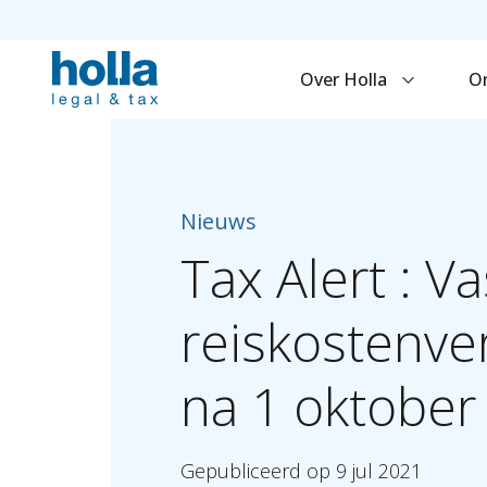
Over Holla
O
Nieuws
Tax
Alert
:
Va
reiskostenv
na
1
oktober
Gepubliceerd
op
9
jul
2021