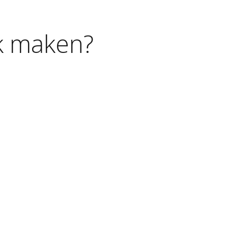
k
maken?