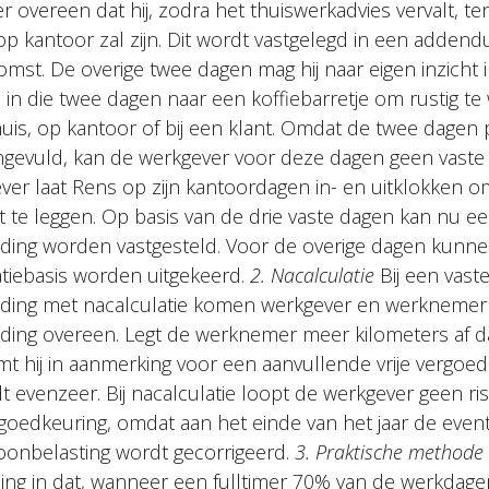
r overeen dat hij, zodra het thuiswerkadvies vervalt, te
p kantoor zal zijn. Dit wordt vastgelegd in een adden
st. De overige twee dagen mag hij naar eigen inzicht i
s in die twee dagen naar een koffiebarretje om rustig te
huis, op kantoor of bij een klant. Omdat de twee dagen
gevuld, kan de werkgever voor deze dagen geen vaste
ver laat Rens op zijn kantoordagen in- en uitklokken om
t te leggen. Op basis van de drie vaste dagen kan nu ee
ding worden vastgesteld. Voor de overige dagen kunne
atiebasis worden uitgekeerd.
2. Nacalculatie
Bij een vast
eding met nacalculatie komen werkgever en werknemer
ding overeen. Legt de werknemer meer kilometers af d
t hij in aanmerking voor een aanvullende vrije vergoed
 evenzeer. Bij nacalculatie loopt de werkgever geen ri
goedkeuring, omdat aan het einde van het jaar de event
loonbelasting wordt gecorrigeerd.
3. Praktische methode
ing in dat, wanneer een fulltimer 70% van de werkdagen