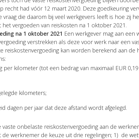
rs toch de vaste reiskostenvergoeding blijven doorbet
 recht had vóór 12 maart 2020. Deze goedkeuring verv
vraag die daarom bij veel werkgevers leeft is hoe zij h
het vergoeden van reiskosten na 1 oktober 2021.
eding na 1 oktober 2021
Een werkgever mag aan een
vergoeding verstrekken als deze voor werk naar een vast
aste reiskostenvergoeding kan worden berekend aan de
ns:
g per kilometer (tot een bedrag van maximaal EUR 0,19 
gelegde kilometers;
id dagen per jaar dat deze afstand wordt afgelegd.
 vaste onbelaste reiskostenvergoeding aan de werkne
 de werknemer de keuze uit drie regelingen; 1) de wett