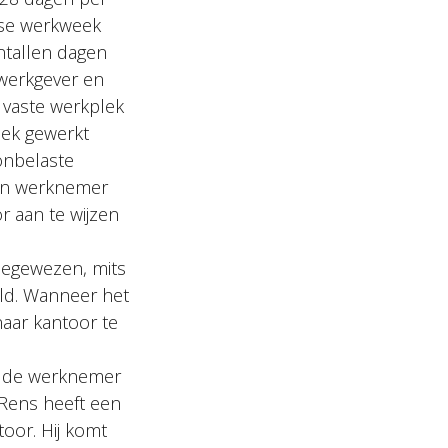
gse werkweek
ntallen dagen
 werkgever en
vaste werkplek
plek gewerkt
onbelaste
 en werknemer
r aan te wijzen
oegewezen, mits
ld. Wanneer het
aar kantoor te
an de werknemer
Rens heeft een
oor. Hij komt