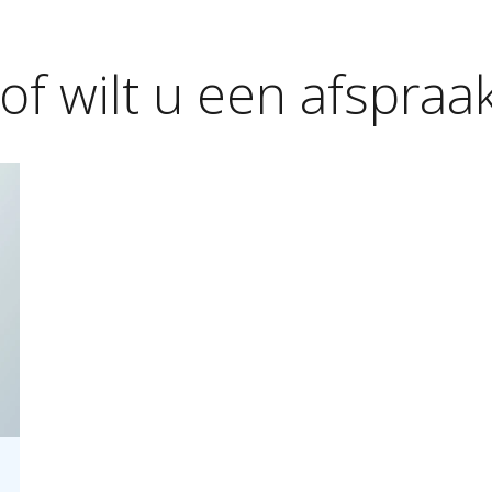
of
wilt
u
een
afspraa