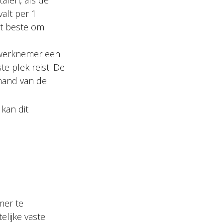
alen, als de
alt per 1
et beste om
 werknemer een
e plek reist. De
 hand van de
kan dit
mer te
elijke vaste