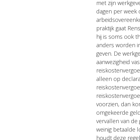
met zijn werkgeve
dagen per week o
arbeidsovereenkom
praktijk gaat Ren
hij is soms ook t
anders worden in
geven. De werkge
aanwezigheid vas
reiskostenvergoe
alleen op declar
reiskostenvergo
reiskostenvergoe
voorzien, dan kom
omgekeerde geldt
vervallen van de 
weinig betaalde 
houdt deze regel