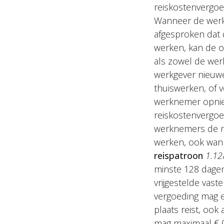
reiskostenvergoe
Wanneer de werk
afgesproken dat 
werken, kan de 
als zowel de wer
werkgever nieuw
thuiswerken, of 
werknemer opnie
reiskostenvergoed
werknemers de mo
werken, ook wann
reispatroon
1.12
minste 128 dagen
vrijgestelde vast
vergoeding mag e
plaats reist, ook
mag maximaal € 0