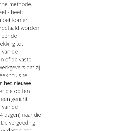
ische methode.
el - heeft
s moet komen
orbetaald worden
neer de
ekking tot
n van de
n of de vaste
werkgevers dat zij
ek thuis te
an het nieuwe
r die op ten
 een gericht
e van de
4 dagen) naar die
n. De vergoeding
128 dagen per