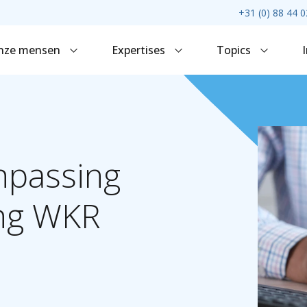
+31 (0) 88 44 0
nze mensen
Expertises
Topics
npassing
ng
WKR