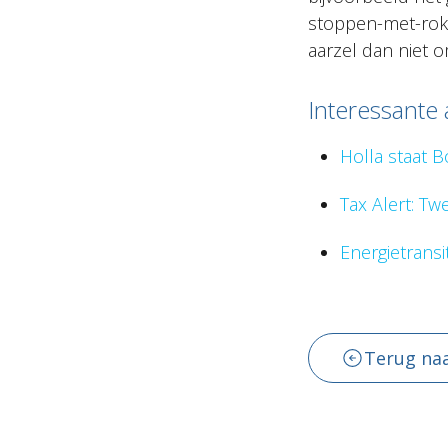
stoppen-met-roke
aarzel dan niet 
Interessante 
Holla staat 
Tax Alert: T
Energietransi
Terug naa