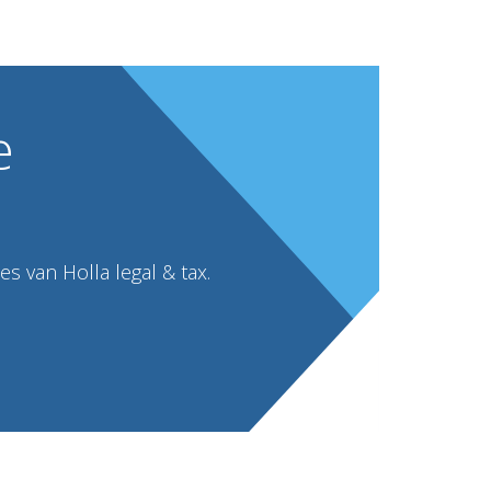
e
s van Holla legal & tax.