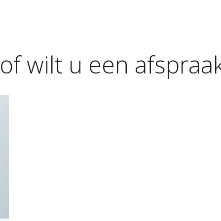
of
wilt
u
een
afspraa