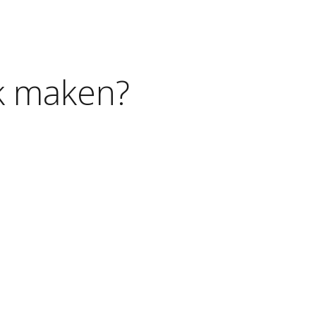
k
maken?