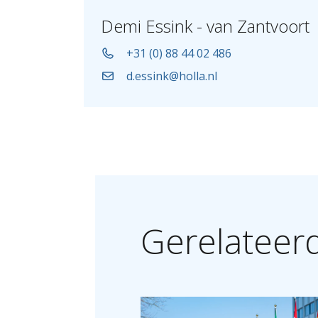
Demi Essink - van Zantvoort
+31 (0) 88 44 02 486
d.essink@holla.nl
Gerelateer