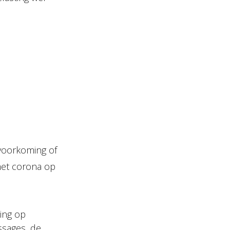
 voorkoming of
met corona op
ing op
ssages, de