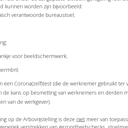
ed kunnen worden zijn bijvoorbeeld:
isch verantwoorde bureaustoel;
ng;
ankje voor beeldschermwerk;
ermbril;
n een Corona(zelf)test (die de werknemer gebruikt ter
n de kans op besmetting van werknemers en derden 
sen van de werkgever).
ng op de Arbovrijstelling is deze
niet
meer van toepass
 generiek verstrekken van gezondheidschecks, stoelma