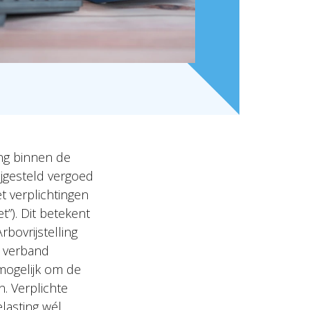
ing binnen de
ijgesteld vergoed
verplichtingen
t”). Dit betekent
bovrijstelling
 verband
 mogelijk om de
n. Verplichte
lasting wél