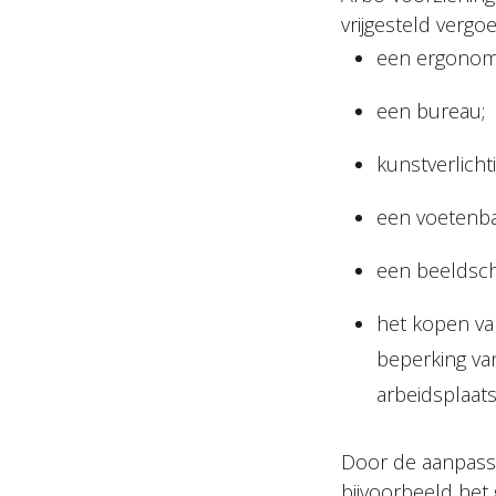
vrijgesteld vergo
een ergonom
een bureau;
kunstverlichti
een voetenb
een beeldsch
het kopen va
beperking va
arbeidsplaat
Door de aanpassi
bijvoorbeeld het