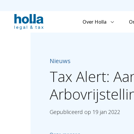
Over Holla
O
Nieuws
Tax
Alert:
Aa
Arbovrijstelli
Gepubliceerd
op
19
jan
2022