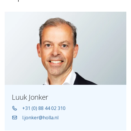
Luuk Jonker
+31 (0) 88 44 02 310
l.jonker@holla.nl