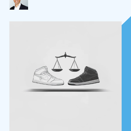
Over Holla
Onze mensen
Expertises
Topics