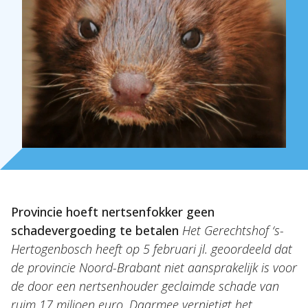
Over Holla
Provincie hoeft nertsenfokker geen
Onze mensen
schadevergoeding te betalen
Het Gerechtshof ‘s-
Expertises
Hertogenbosch heeft op 5 februari jl. geoordeeld dat
de provincie Noord-Brabant niet aansprakelijk is voor
Topics
de door een nertsenhouder geclaimde schade van
Internationaal
ruim 17 miljoen euro.
Daarmee vernietigt het