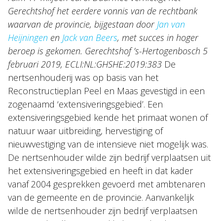
Nieuws
Gerechtshof het eerdere vonnis van de rechtbank
waarvan de provincie, bijgestaan door
Jan van
Heijningen
en
Jack van Beers
, met succes in hoger
NL
EN
DE
FR
beroep is gekomen.
Gerechtshof ’s-Hertogenbosch 5
februari 2019, ECLI:NL:GHSHE:2019:383
De
nertsenhouderij was op basis van het
Reconstructieplan Peel en Maas gevestigd in een
zogenaamd ‘extensiveringsgebied’. Een
extensiveringsgebied kende het primaat wonen of
natuur waar uitbreiding, hervestiging of
nieuwvestiging van de intensieve niet mogelijk was.
De nertsenhouder wilde zijn bedrijf verplaatsen uit
het extensiveringsgebied en heeft in dat kader
vanaf 2004 gesprekken gevoerd met ambtenaren
van de gemeente en de provincie. Aanvankelijk
wilde de nertsenhouder zijn bedrijf verplaatsen