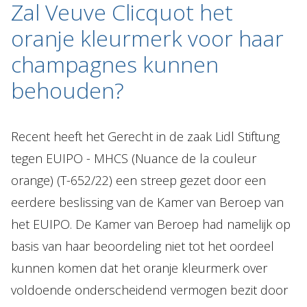
Zal Veuve Clicquot het
oranje kleurmerk voor haar
champagnes kunnen
Over Holla
behouden?
Onze mensen
Expertises
Recent heeft het Gerecht in de zaak Lidl Stiftung
Topics
tegen EUIPO - MHCS (Nuance de la couleur
Internationaal
orange) (T-652/22) een streep gezet door een
Nieuws
eerdere beslissing van de Kamer van Beroep van
het EUIPO. De Kamer van Beroep had namelijk op
NL
EN
DE
FR
basis van haar beoordeling niet tot het oordeel
kunnen komen dat het oranje kleurmerk over
voldoende onderscheidend vermogen bezit door