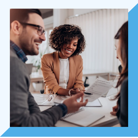
Over Holla
Onze mensen
Expertises
Topics
Internationaal
Nieuws