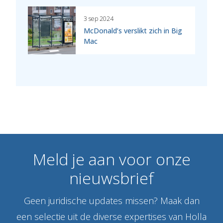
3 sep 2024
McDonald’s verslikt zich in Big
Mac
Meld
je
aan
voor
onze
nieuwsbrief
Geen juridische updates missen? Maak dan
een selectie uit de diverse expertises van Holla