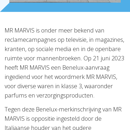
Onze mensen
Expertises
MR MARVIS is onder meer bekend van
Topics
reclamecampagnes op televisie, in magazines,
Internationaal
kranten, op sociale media en in de openbare
Nieuws
ruimte voor mannenbroeken. Op 21 juni 2023
heeft MR MARVIS een Benelux-aanvraag
NL
EN
DE
FR
ingediend voor het woordmerk MR MARVIS,
voor diverse waren in klasse 3, waaronder
parfums en verzorgingsproducten.
Tegen deze Benelux-merkinschrijving van MR
MARVIS is oppositie ingesteld door de
Italiaanse houder van het oudere