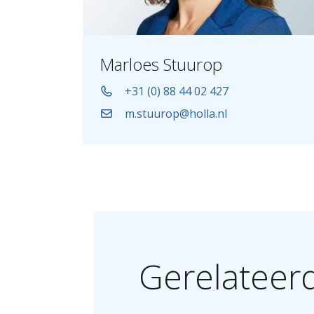
Marloes Stuurop
+31 (0) 88 44 02 427
m.stuurop@holla.nl
Gerelateer