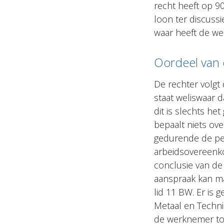
recht heeft op 90
loon ter discussi
waar heeft de w
Oordeel van 
De rechter volgt
staat weliswaar 
dit is slechts h
bepaalt niets ov
gedurende de p
arbeidsovereenko
conclusie van de
aanspraak kan ma
lid 11 BW. Er is
Metaal en Techni
de werknemer tot