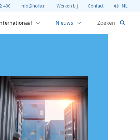
2 400
info@holla.nl
Werken bij
Contact
NL
Internationaal
Nieuws