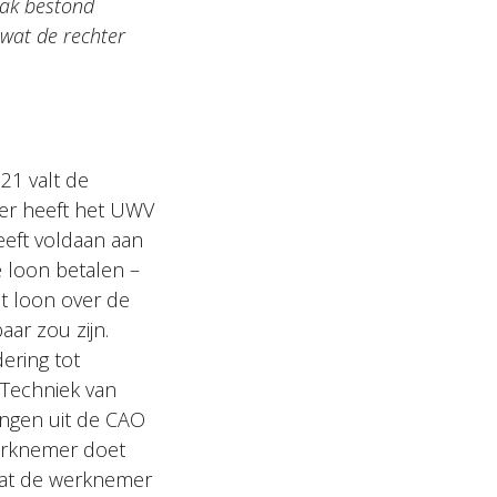
aak bestond
wat de rechter
21 valt de
ter heeft het UWV
eft voldaan aan
e loon betalen –
et loon over de
ar zou zijn.
ering tot
 Techniek van
ingen uit de CAO
werknemer doet
 dat de werknemer