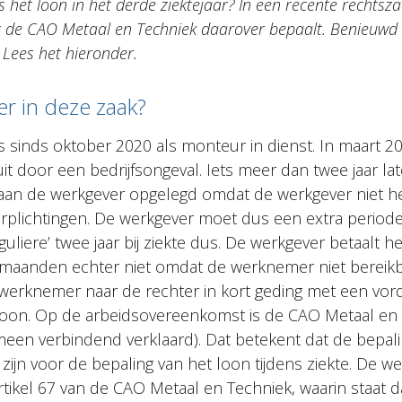
s het loon in het derde ziektejaar? In een recente rechtsz
t de CAO Metaal en Techniek daarover bepaalt. Benieuwd 
 Lees het hieronder.
er in deze zaak?
 sinds oktober 2020 als monteur in dienst. In maart 20
it door een bedrijfsongeval. Iets meer dan twee jaar la
aan de werkgever opgelegd omdat de werkgever niet he
verplichtingen. De werkgever moet dus een extra period
guliere’ twee jaar bij ziekte dus. De werkgever betaalt h
aanden echter niet omdat de werknemer niet bereikba
werknemer naar de rechter in kort geding met een vord
n loon. Op de arbeidsovereenkomst is de CAO Metaal en
meen verbindend verklaard). Dat betekent dat de bepal
 zijn voor de bepaling van het loon tijdens ziekte. De 
tikel 67 van de CAO Metaal en Techniek, waarin staat