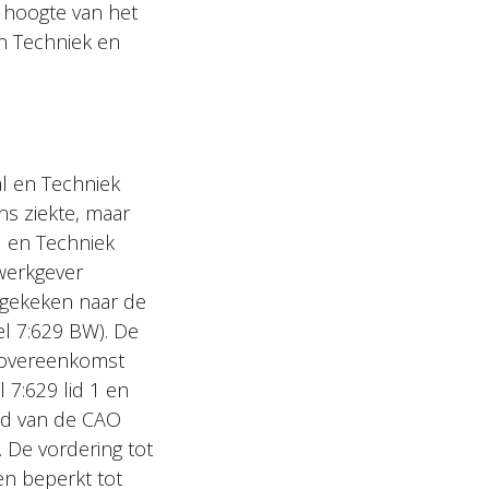
e hoogte van het
en Techniek en
l en Techniek
ns ziekte, maar
l en Techniek
 werkgever
gekeken naar de
el 7:629 BW). De
dsovereenkomst
 7:629 lid 1 en
ond van de CAO
 De vordering tot
n beperkt tot