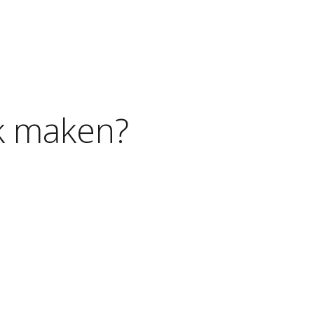
k
maken?