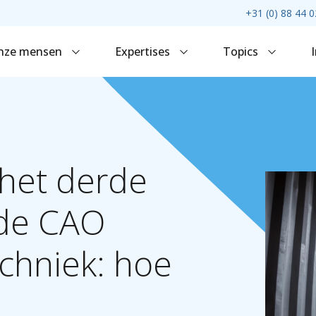
+31 (0) 88 44 0
nze mensen
Expertises
Topics
het
derde
de
CAO
chniek:
hoe