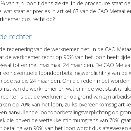
% van zijn loon tijdens ziekte. In de procedure staat d
e: wat staat er precies in artikel 67 van de CAO Metaal 
erknemer dus recht op?
de rechter
 de redenering van de werknemer niet. In de CAO Metaa
dat de werknemer recht op 90% van het loon heeft tijde
et geval tot en met maximaal 24 maanden. De CAO Metaa
er een eventuele loondoorbetalingsverplichting van de
eriode
na
die 24 maanden. Om die reden moet worden 
mst van de werknemer en wat er in de wet staat (artik
 rechter is dat de werknemer op grond van zijn arbei
ken op 70% van het loon, zulks overeenkomstig artikel
 geen aanvullende loondoorbetalingsverplichting op gr
ek die boven de wettelijke minimumgrens van 70% gaat.
 betaling van 90% van het loon wordt dus afgewezen e