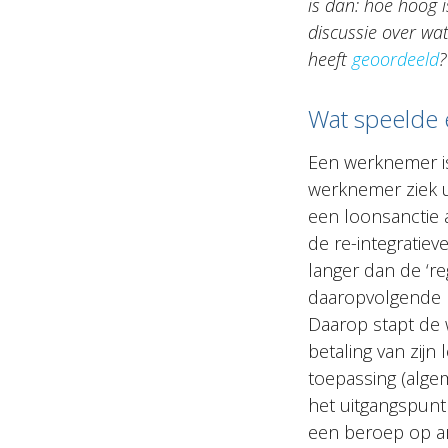
is dan: hoe hoog i
discussie over wa
heeft
geoordeeld
?
Wat speelde 
Een werknemer is
werknemer ziek u
een loonsanctie 
de re-integratie
langer dan de ‘re
daaropvolgende m
Daarop stapt de 
betaling van zij
toepassing (alge
het uitgangspunt
een beroep op ar