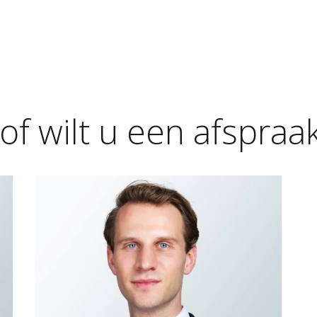
of
wilt
u
een
afspraa