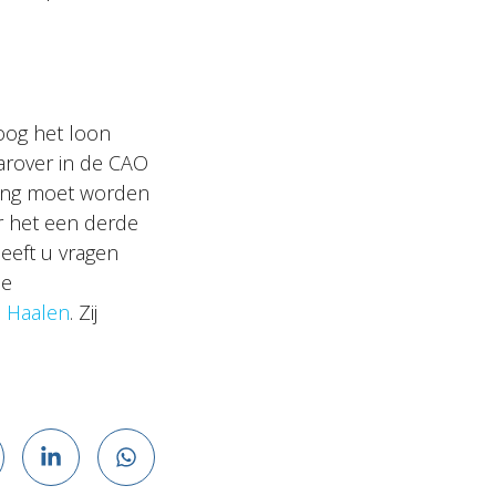
hoog het loon
aarover in de CAO
ting moet worden
er het een derde
Heeft u vragen
de
n Haalen
. Zij