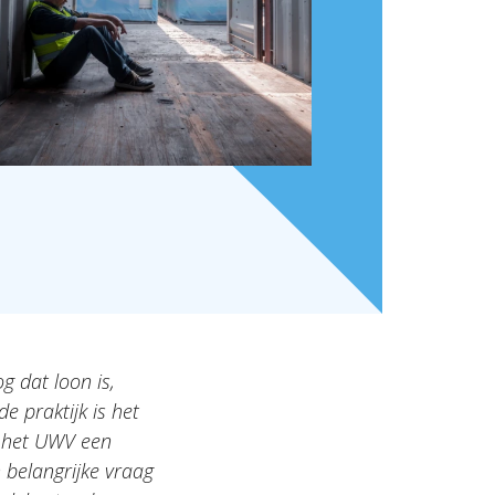
g dat loon is,
e praktijk is het
t het UWV een
n belangrijke vraag