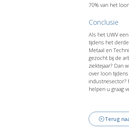
70% van het loon
Conclusie
Als het UWV een 
tijdens het derde
Metaal en Techni
gezocht bij de ar
ziektejaar? Dan w
over loon tijden
industriesector
helpen u graag v
Terug naa