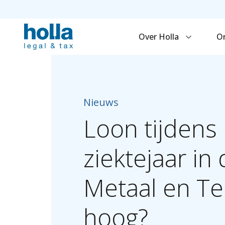
Over Holla
O
Nieuws
Loon
tijdens
ziektejaar
in
Metaal
en
Te
hoog?