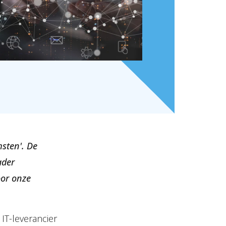
msten'. De
ader
oor onze
 IT-leverancier