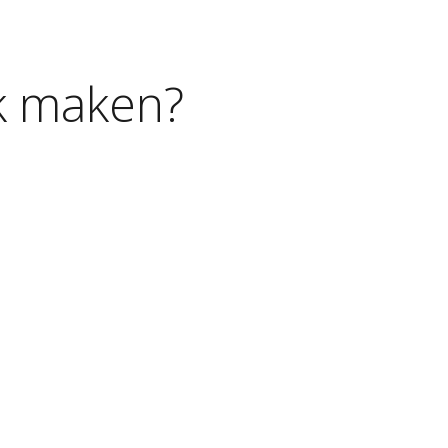
k
maken?