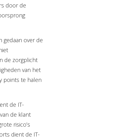
rs door de
voorsprong
n gedaan over de
niet
an de zorgplicht
digheden van het
y points te halen
ent de IT-
van de klant
rote risico’s
orts dient de IT-