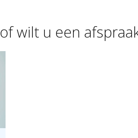
of
wilt
u
een
afspraa