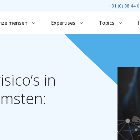
+31 (0) 88 44 0
nze mensen
Expertises
Topics
risico’s
in
omsten: