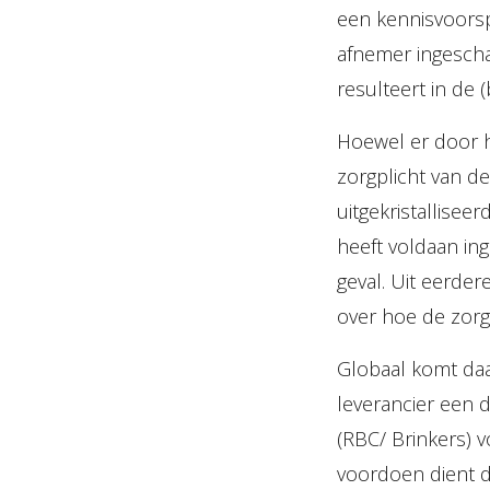
een kennisvoorsp
afnemer ingescha
resulteert in de (
Hoewel er door h
zorgplicht van de
uitgekristallisee
heeft voldaan in
geval. Uit eerder
over hoe de zorgp
Globaal komt daa
leverancier een 
(RBC/ Brinkers) vo
voordoen dient de