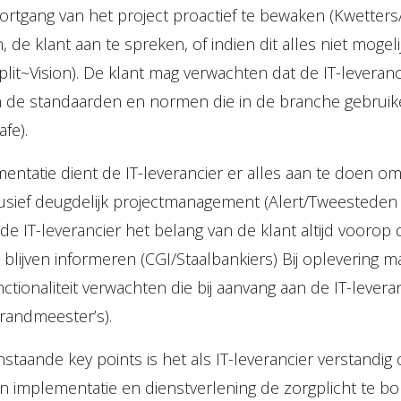
oortgang van het project proactief te bewaken (Kwetters
n, de klant aan te spreken, of indien dit alles niet mogel
plit~Vision). De klant mag verwachten dat de IT-leveran
 de standaarden en normen die in de branche gebruikeli
fe).
entatie dient de IT-leverancier er alles aan te doen om
lusief deugdelijk projectmanagement (Alert/Tweesteden 
 de IT-leverancier het belang van de klant altijd voorop d
blijven informeren (CGI/Staalbankiers) Bij oplevering ma
nctionaliteit verwachten die bij aanvang aan de IT-levera
randmeester’s).
staande key points is het als IT-leverancier verstandig 
n implementatie en dienstverlening de zorgplicht te bo