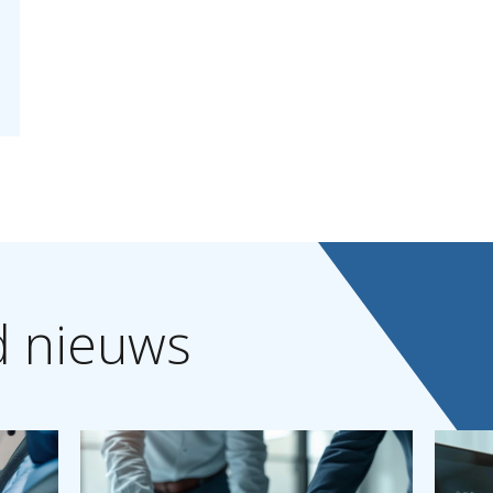
d
nieuws