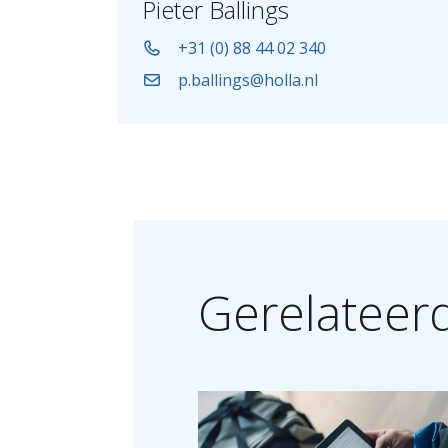
Pieter Ballings
+31 (0) 88 44 02 340
p.ballings@holla.nl
Gerelateer