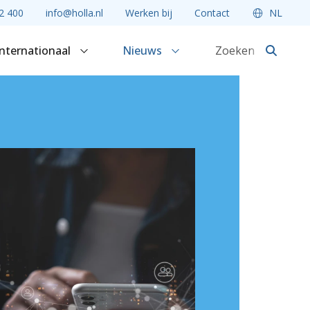
2 400
info@holla.nl
Werken bij
Contact
NL
Internationaal
Nieuws