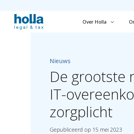
Over Holla
O
Nieuws
De
grootste
IT-overeenk
zorgplicht
Gepubliceerd
op
15
mei
2023