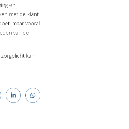
ning en
aken met de klant
l doet, maar vooral
heden van de
 zorgplicht kan