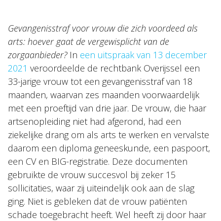
Topics
Internationaal
Gevangenisstraf voor vrouw die zich voordeed als
arts: hoever gaat de vergewisplicht van de
Nieuws
zorgaanbieder?
In
een uitspraak van 13 december
2021
veroordeelde de rechtbank Overijssel een
NL
EN
DE
FR
33-jarige vrouw tot een gevangenisstraf van 18
maanden, waarvan zes maanden voorwaardelijk
met een proeftijd van drie jaar. De vrouw, die haar
artsenopleiding niet had afgerond, had een
ziekelijke drang om als arts te werken en vervalste
daarom een diploma geneeskunde, een paspoort,
een CV en BIG-registratie. Deze documenten
gebruikte de vrouw succesvol bij zeker 15
sollicitaties, waar zij uiteindelijk ook aan de slag
ging. Niet is gebleken dat de vrouw patiënten
schade toegebracht heeft. Wel heeft zij door haar