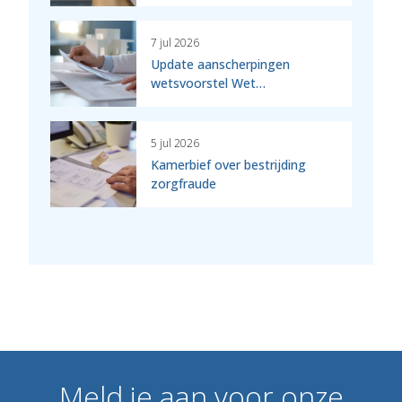
7 jul 2026
Update aanscherpingen
wetsvoorstel Wet…
5 jul 2026
Kamerbief over bestrijding
zorgfraude
Meld
je
aan
voor
onze