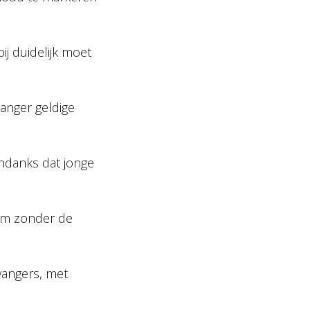
ij duidelijk moet
langer geldige
ondanks dat jonge
s om zonder de
vangers, met