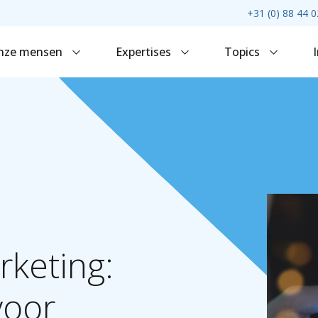
+31 (0) 88 44 0
nze mensen
Expertises
Topics
rketing:
voor