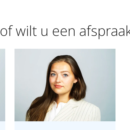
of
wilt
u
een
afspraa