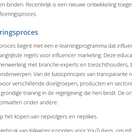
en binden. Recentelijk is een nieuwe ontwikkeling toege
tificeringsproces.
eringsproces
gsproces begint met een e-learningprogramma dat influ
angrijkste regels voor influencer marketing. Deze educ
amenwerking met branche-experts en toezichthouders, 
onderwerpen. Van de basisprincipes van transparante r
s voor verschillende doelgroepen, producten en sectore
 grondige training in de regelgeving die hen bindt. De 
omvatten onder andere:
p het kopen van nepvolgers en neplikes.
 gebruik van Kijkwijzer-icoontjes voor YouTubers, om i