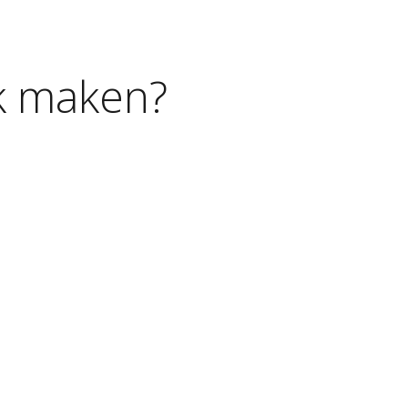
k
maken?