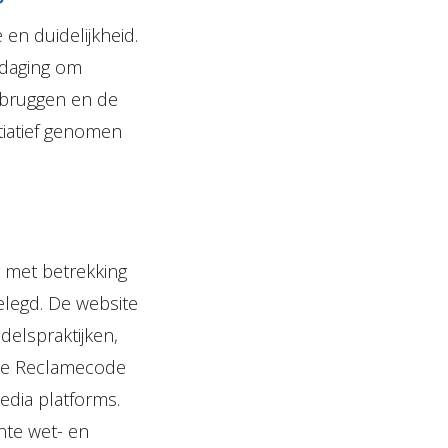
 en duidelijkheid.
tdaging om
rbruggen en de
tiatief genomen
g met betrekking
elegd. De website
delspraktijken,
 de Reclamecode
edia platforms.
nte wet- en