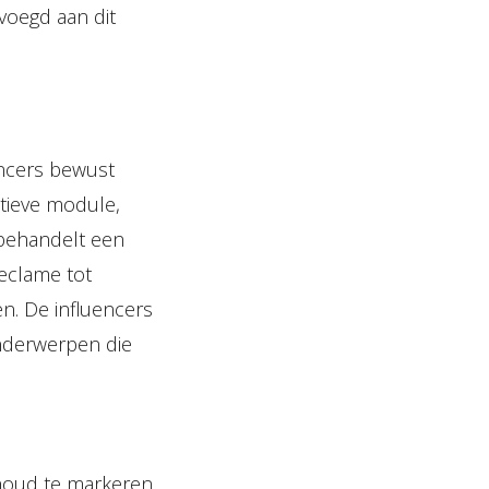
voegd aan dit
encers bewust
atieve module,
behandelt een
eclame tot
n. De influencers
onderwerpen die
nhoud te markeren