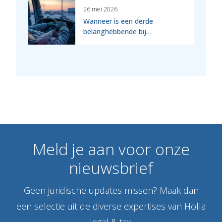
26 mei 2026
Wanneer is een derde
belanghebbende bij…
Meld
je
aan
voor
onze
nieuwsbrief
Geen juridische updates missen? Maak dan
een selectie uit de diverse expertises van Holla
legal & tax.