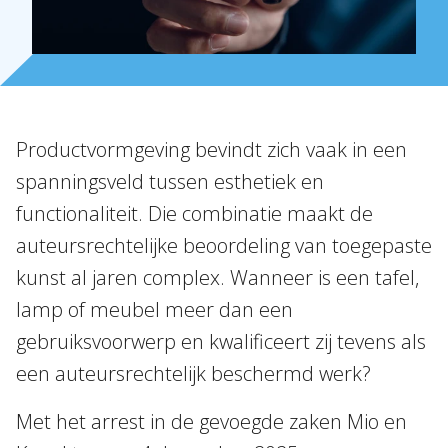
Over Holla
Onze mensen
Productvormgeving bevindt zich vaak in een
spanningsveld tussen esthetiek en
Expertises
functionaliteit. Die combinatie maakt de
Topics
auteursrechtelijke beoordeling van toegepaste
Internationaal
kunst al jaren complex. Wanneer is een tafel,
Nieuws
lamp of meubel meer dan een
gebruiksvoorwerp en kwalificeert zij tevens als
NL
EN
DE
FR
een auteursrechtelijk beschermd werk?
Met het arrest in de gevoegde zaken Mio en