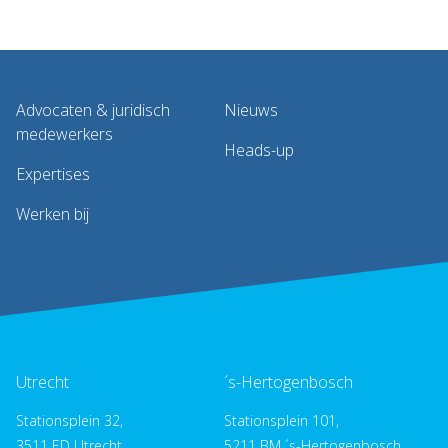
Advocaten & juridisch
Nieuws
medewerkers
Heads-up
Expertises
Werken bij
Utrecht
´s-Hertogenbosch
Stationsplein 32,
Stationsplein 101,
3511 ED Utrecht
5211 BM ´s-Hertogenbosch