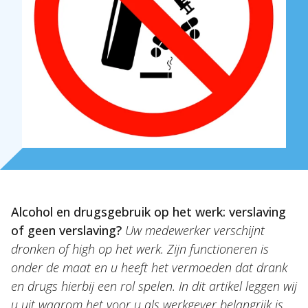
Over Holla
Onze mensen
Expertises
Alcohol en drugsgebruik op het werk: verslaving
Topics
of geen verslaving?
Uw medewerker verschijnt
Internationaal
dronken of high op het werk. Zijn functioneren is
onder de maat en u heeft het vermoeden dat drank
Nieuws
en drugs hierbij een rol spelen. In dit artikel leggen wij
u uit waarom het voor u als werkgever belangrijk is