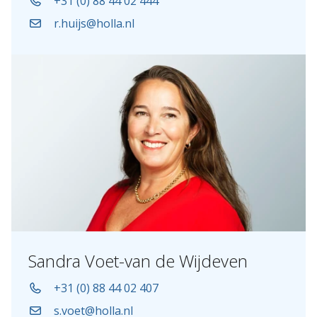
+31 (0) 88 44 02 444
r.huijs@holla.nl
Sandra Voet-van de Wijdeven
+31 (0) 88 44 02 407
s.voet@holla.nl