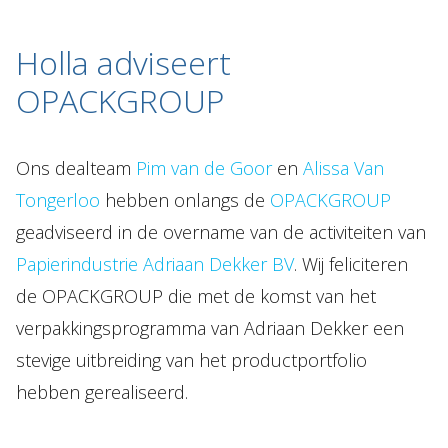
Holla adviseert
Over Holla
OPACKGROUP
Onze mensen
Expertises
Ons dealteam
Pim van de Goor
en
Alissa Van
Topics
Tongerloo
hebben onlangs de
OPACKGROUP
Internationaal
geadviseerd in de overname van de activiteiten van
Nieuws
Papierindustrie Adriaan Dekker BV
. Wij feliciteren
de OPACKGROUP die met de komst van het
NL
EN
DE
FR
verpakkingsprogramma van Adriaan Dekker een
stevige uitbreiding van het productportfolio
hebben gerealiseerd.