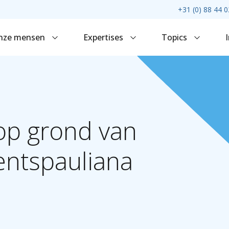
+31 (0) 88 44 0
nze mensen
Expertises
Topics
op
grond
van
mentspauliana