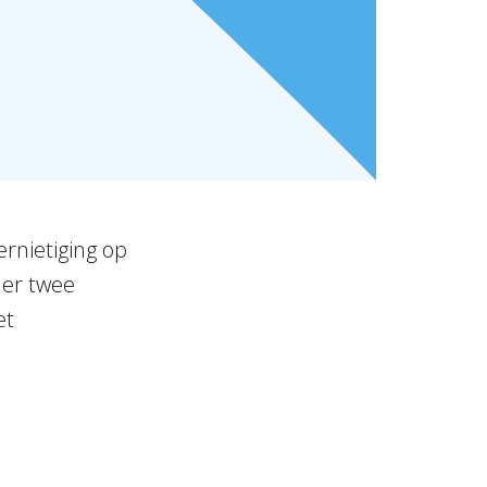
ernietiging op
der twee
et