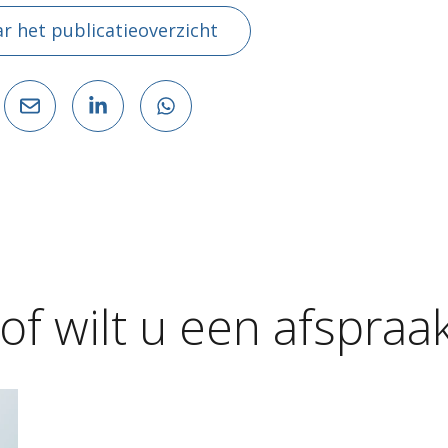
r het publicatieoverzicht
of
wilt
u
een
afspraa