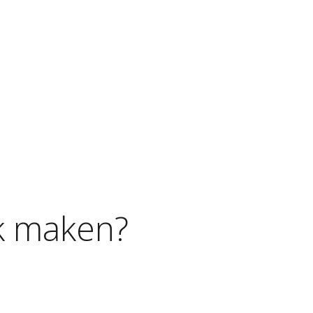
k
maken?