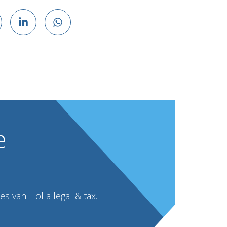
e
s van Holla legal & tax.