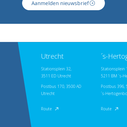
Aanmelden nieuwsbrief
Utrecht
´s-Hert
Stationsplein 32,
Stationsplein 
3511 ED Utrecht
5211 BM ´s-H
Postbus 170, 3500 AD
Postbus 396, 
Utrecht
´s-Hertogenb
Route
Route