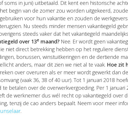
of soms in juni) uitbetaald. Dit kent een historische acht
n het begin van de zomer zou worden uitgekeerd, zou
k gebruiken voor hun vakantie en zouden de werkgever
 terugzien. Nu steeds minder mensen vakantiegeld geb
 overigens steeds vaker dat het vakantiegeld maandelijk
e
tiegeld over 13
maand?
Nee. Er wordt geen vakantieg
ie niet direct betrekking hebben op het reguliere diens
ngen, bonussen, winstuitkeringen en de dertiende ma
llicht anders, maar dit zien we niet al te vaak.
Hoe zit 
eken over overuren als er meer wordt gewerkt dan de 
omvang (vaak 36, 38 of 40 uur). Tot 1 januari 2018 hoe
 te betalen over de overwerkvergoeding. Per 1 januari 
ft de werknemer dus wél recht op vakantiegeld over 
ng, tenzij de cao anders bepaalt. Neem voor meer info
hunselaar
.