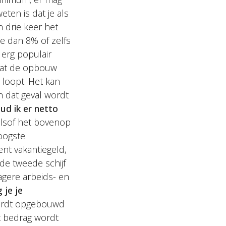
en is dat je als
 drie keer het
e dan 8% of zelfs
 erg populair
 gaat de opbouw
 loopt. Het kan
n dat geval wordt
ud ik er netto
alsof het bovenop
oogste
cent vakantiegeld,
 de tweede schijf
gere arbeids- en
 je je
wordt opgebouwd
it bedrag wordt