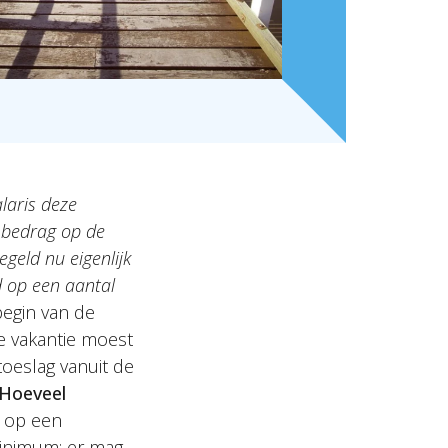
laris deze
 bedrag op de
geld nu eigenlijk
d op een aantal
begin van de
e vakantie moest
toeslag vanuit de
Hoeveel
t op een
minimum; er mag