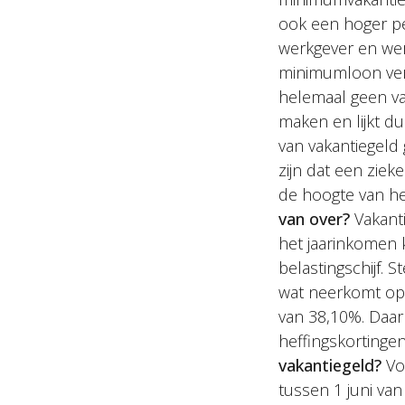
ook een hoger pe
werkgever en we
minimumloon verd
helemaal geen vak
maken en lijkt du
van vakantiegeld
zijn dat een ziek
de hoogte van he
van over?
Vakanti
het jaarinkomen 
belastingschijf. S
wat neerkomt op €
van 38,10%. Daa
heffingskortingen
vakantiegeld?
Vo
tussen 1 juni van