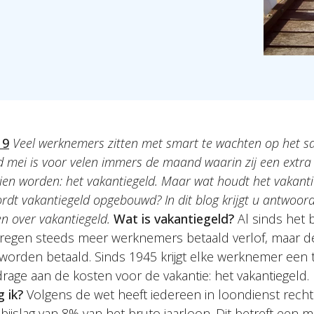
19
Veel werknemers zitten met smart te wachten op het sa
mei is voor velen immers de maand waarin zij een extra
zien worden: het vakantiegeld. Maar wat houdt het vakantie
rdt vakantiegeld opgebouwd? In dit blog krijgt u antwoor
en over vakantiegeld.
Wat is vakantiegeld?
Al sinds het 
kregen steeds meer werknemers betaald verlof, maar d
 worden betaald. Sinds 1945 krijgt elke werknemer een 
drage aan de kosten voor de vakantie: het vakantiegeld.
g ik?
Volgens de wet heeft iedereen in loondienst rech
ijslag van 8% van het bruto jaarloon. Dit betreft een 