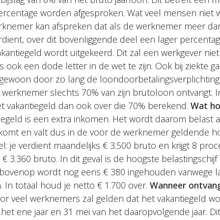
rcentage worden afgesproken. Wat veel mensen niet wet
rknemer kan afspreken dat als de werknemer meer dan
ient, over dit bovenliggende deel een lager percentag
antiegeld wordt uitgekeerd. Dit zal een werkgever niet
s ook een dode letter in de wet te zijn. Ook bij ziekte
 gewoon door zo lang de loondoorbetalingsverplichting
e werknemer slechts 70% van zijn brutoloon ontvangt. I
t vakantiegeld dan ook over die 70% berekend.
Wat ho
egeld is een extra inkomen. Het wordt daarom belast 
komt en valt dus in de voor de werknemer geldende h
tel: je verdient maandelijks € 3.500 bruto en krijgt 8 pro
 3.360 bruto. In dit geval is de hoogste belastingschijf
rbovenop wordt nog eens € 380 ingehouden vanwege la
. In totaal houd je netto € 1.700 over.
Wanneer ontvang
or veel werknemers zal gelden dat het vakantiegeld 
 het ene jaar en 31 mei van het daaropvolgende jaar. D