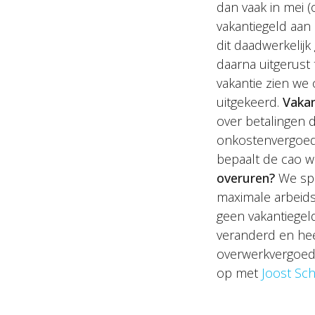
dan vaak in mei (
vakantiegeld aa
dit daadwerkelij
daarna uitgerust
vakantie zien we
uitgekeerd.
Vakan
over betalingen d
onkostenvergoedi
bepaalt de cao we
overuren?
We spr
maximale arbeids
geen vakantiegeld
veranderd en hee
overwerkvergoedi
op met
Joost Sc