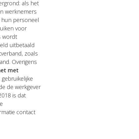
ergrond: als het
den werknemers
s hun personeel
ruiken voor
s wordt
eld uitbetaald
tverband, zoals
and. Overigens
het met
gebruikelijke
fde de werkgever
2018 is dat
de
rmatie contact