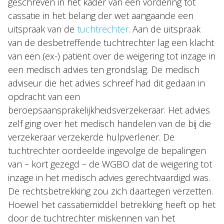
geschreven in het kader van een vordering tot
Topics
cassatie in het belang der wet aangaande een
uitspraak van de
tuchtrechter
. Aan de uitspraak
Internationaal
van de desbetreffende tuchtrechter lag een klacht
Nieuws
van een (ex-) patiënt over de weigering tot inzage in
een medisch advies ten grondslag. De medisch
adviseur die het advies schreef had dit gedaan in
NL
EN
DE
FR
opdracht van een
beroepsaansprakelijkheidsverzekeraar. Het advies
zelf ging over het medisch handelen van de bij die
verzekeraar verzekerde hulpverlener. De
tuchtrechter oordeelde ingevolge de bepalingen
van – kort gezegd – de WGBO dat de weigering tot
inzage in het medisch advies gerechtvaardigd was.
De rechtsbetrekking zou zich daartegen verzetten.
Hoewel het cassatiemiddel betrekking heeft op het
door de tuchtrechter miskennen van het