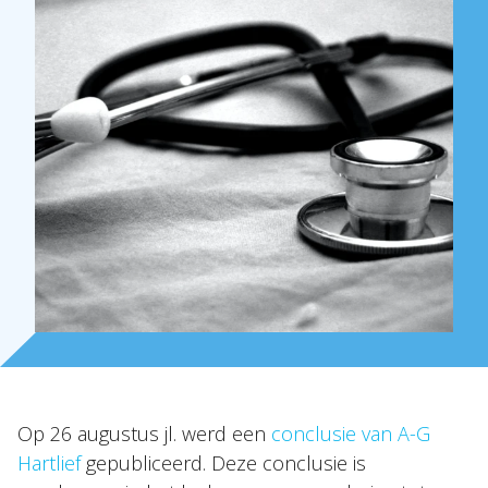
Over Holla
Onze mensen
Op 26 augustus jl. werd een
conclusie van A-G
Hartlief
gepubliceerd. Deze conclusie is
Expertises