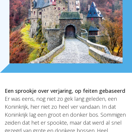
Over Holla
Onze mensen
Een sprookje over verjaring, op feiten gebaseerd
Expertises
Er was eens, nog niet zo gek lang geleden, een
Koninkrijk, hier niet zo heel ver vandaan. In dat
Topics
Koninkrijk lag een groot en donker bos. Sommigen
Internationaal
zeiden dat het er spookte, maar dat werd al snel
Nieuws
gezegd van grote en donkere bossen. Heel