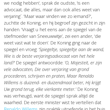
we nodig hebben', sprak de oudste, 'is een
advocaat, die alles, maar dan ook alles weet van
verjaring´. ‘Maar waar vinden we zo iemand?’,
zuchtte de Koning, en hij begroef zijn gezicht in zijn
handen. ‘Vraagt u het eens aan de spiegel van de
stiefmoeder van Sneeuwwitje’, zei een ander, ‘die
weet vast wat te doen’. De Koning ging naar de
spiegel en vroeg:
‘Spiegeltje, spiegeltje aan de wand,
Wie is de beste verjaringsadvocaat van het hele
land?’
De spiegel antwoordde:
‘O, Majesteit, er zijn
vele advocaten,
Die over verjaring van grond
procederen, schrijven en praten,
Maar Renaldo
Willems is duizend- en duizendmaal beter,
Hij krijgt
Uw grond terug, elke vierkante meter.’
De Koning
was verheugd, want de spiegel sprak altijd de
waarheid. De eerste minister wist te vertellen dat
Renaldo Willems
zijn praktijk uitoefende in het huis