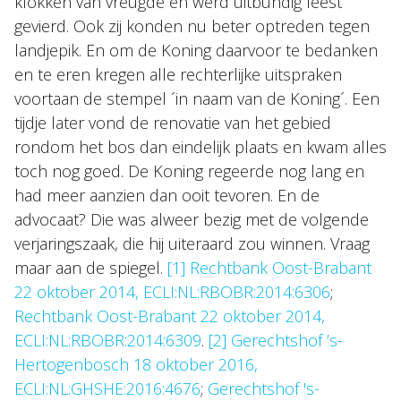
klokken van vreugde en werd uitbundig feest
gevierd. Ook zij konden nu beter optreden tegen
landjepik. En om de Koning daarvoor te bedanken
en te eren kregen alle rechterlijke uitspraken
voortaan de stempel ´in naam van de Koning´. Een
tijdje later vond de renovatie van het gebied
rondom het bos dan eindelijk plaats en kwam alles
toch nog goed. De Koning regeerde nog lang en
had meer aanzien dan ooit tevoren. En de
advocaat? Die was alweer bezig met de volgende
verjaringszaak, die hij uiteraard zou winnen. Vraag
maar aan de spiegel.
[1]
Rechtbank Oost-Brabant
22 oktober 2014, ECLI:NL:RBOBR:2014:6306
;
Rechtbank Oost-Brabant 22 oktober 2014,
ECLI:NL:RBOBR:2014:6309
.
[2]
Gerechtshof ’s-
Hertogenbosch 18 oktober 2016,
ECLI:NL:GHSHE:2016:4676
;
Gerechtshof 's-