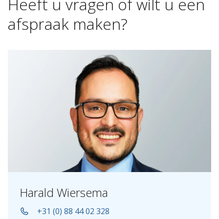
Heeft
u
vragen
of
wilt
u
een
afspraak
maken?
Harald Wiersema
+31 (0) 88 44 02 328