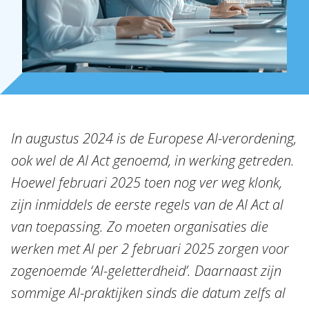
In augustus 2024 is de Europese AI-verordening,
ook wel de AI Act genoemd, in werking getreden.
Hoewel februari 2025 toen nog ver weg klonk,
zijn inmiddels de eerste regels van de AI Act al
van toepassing. Zo moeten organisaties die
Over Holla
werken met AI per 2 februari 2025 zorgen voor
Onze mensen
zogenoemde ‘AI-geletterdheid’. Daarnaast zijn
sommige AI-praktijken sinds die datum zelfs al
Expertises