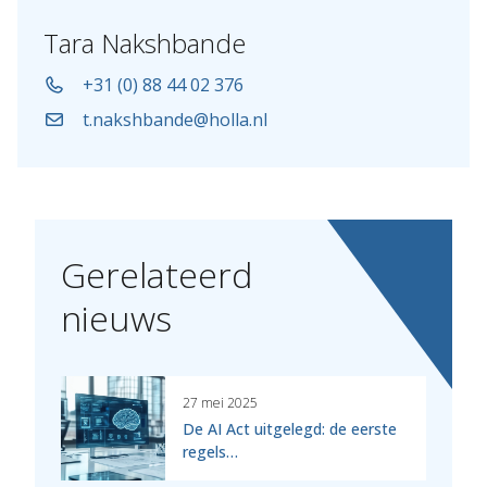
Tara Nakshbande
+31 (0) 88 44 02 376
t.nakshbande@holla.nl
Gerelateerd
nieuws
27 mei 2025
De AI Act uitgelegd: de eerste
regels…