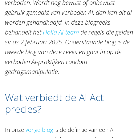
verboden. Wordt nog bewust of onbewust
Topics
gebruik gemaakt van verboden AI, dan kan dit al
Internationaal
worden gehandhaafd. In deze blogreeks
Nieuws
behandelt het
Holla AI-team
de regels die gelden
sinds 2 februari 2025. Onderstaande blog is de
NL
EN
DE
FR
tweede blog van deze reeks en gaat in op de
verboden AI-praktijken rondom
gedragsmanipulatie.
Wat verbiedt de AI Act
precies?
In onze
vorige blog
is de definitie van een AI-