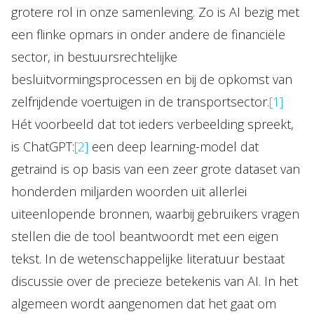
grotere rol in onze samenleving. Zo is AI bezig met
Topics
een flinke opmars in onder andere de financiële
Internationaal
sector, in bestuursrechtelijke
Nieuws
besluitvormingsprocessen en bij de opkomst van
zelfrijdende voertuigen in de transportsector.
[1]
NL
EN
DE
FR
Hét voorbeeld dat tot ieders verbeelding spreekt,
is ChatGPT:
[2]
een deep learning-model dat
getraind is op basis van een zeer grote dataset van
honderden miljarden woorden uit allerlei
uiteenlopende bronnen, waarbij gebruikers vragen
stellen die de tool beantwoordt met een eigen
tekst. In de wetenschappelijke literatuur bestaat
discussie over de precieze betekenis van AI. In het
algemeen wordt aangenomen dat het gaat om