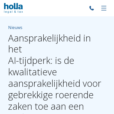
Nieuws
Aansprakelijkheid
in
het
AI-tijdperk:
is
de
kwalitatieve
aansprakelijkheid
voor
gebrekkige
roerende
zaken
toe
aan
een