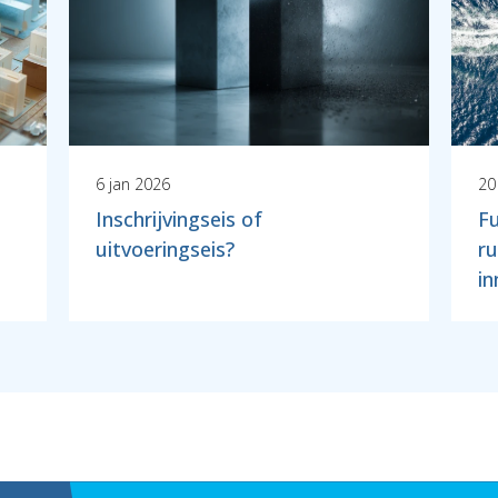
6 jan 2026
20
Inschrijvingseis of
F
uitvoeringseis?
ru
in