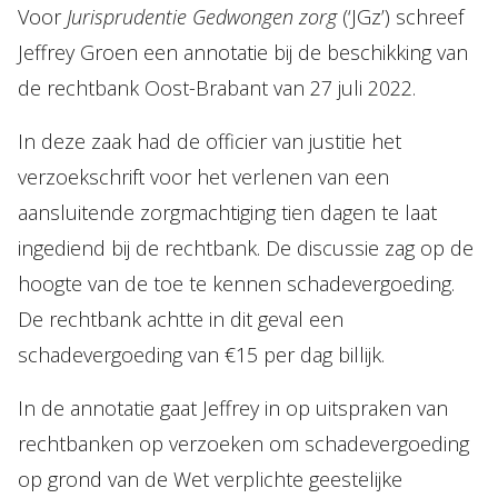
Voor
Jurisprudentie Gedwongen zorg
(‘JGz’) schreef
Onze mensen
Jeffrey Groen een annotatie bij de beschikking van
Expertises
de rechtbank Oost-Brabant van 27 juli 2022.
Topics
In deze zaak had de officier van justitie het
Internationaal
verzoekschrift voor het verlenen van een
Nieuws
aansluitende zorgmachtiging tien dagen te laat
ingediend bij de rechtbank. De discussie zag op de
NL
EN
DE
FR
hoogte van de toe te kennen schadevergoeding.
De rechtbank achtte in dit geval een
schadevergoeding van €15 per dag billijk.
In de annotatie gaat Jeffrey in op uitspraken van
rechtbanken op verzoeken om schadevergoeding
op grond van de Wet verplichte geestelijke