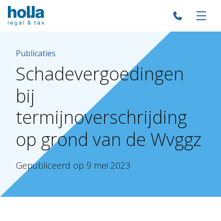
Publicaties
Schadevergoedingen
bij
termijnoverschrijding
op
grond
van
de
Wvggz
Gepubliceerd
op
9
mei
2023
Over Holla