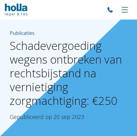
Publicaties
Schadevergoeding
wegens
ontbreken
van
rechtsbijstand
na
vernietiging
zorgmachtiging:
€250
Gepubliceerd
op
20
sep
2023
Over Holla