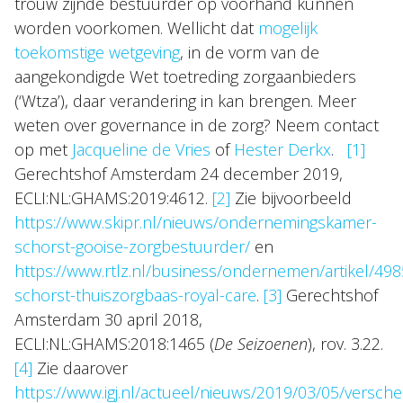
trouw zijnde bestuurder op voorhand kunnen
worden voorkomen. Wellicht dat
mogelijk
toekomstige wetgeving
, in de vorm van de
aangekondigde Wet toetreding zorgaanbieders
(‘Wtza’), daar verandering in kan brengen. Meer
weten over governance in de zorg? Neem contact
op met
Jacqueline de Vries
of
Hester Derkx
.
[1]
Gerechtshof Amsterdam 24 december 2019,
ECLI:NL:GHAMS:2019:4612.
[2]
Zie bijvoorbeeld
https://www.skipr.nl/nieuws/ondernemingskamer-
schorst-gooise-zorgbestuurder/
en
https://www.rtlz.nl/business/ondernemen/artikel/4
schorst-thuiszorgbaas-royal-care
.
[3]
Gerechtshof
Amsterdam 30 april 2018,
ECLI:NL:GHAMS:2018:1465 (
De Seizoenen
), rov. 3.22.
[4]
Zie daarover
https://www.igj.nl/actueel/nieuws/2019/03/05/versche