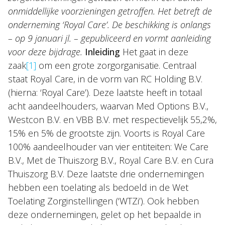
onmiddellijke voorzieningen getroffen. Het betreft de
onderneming ‘Royal Care’. De beschikking is onlangs
– op 9 januari jl. – gepubliceerd en vormt aanleiding
voor deze bijdrage.
Inleiding
Het gaat in deze
Over Holla
zaak
[1]
om een grote zorgorganisatie. Centraal
staat Royal Care, in de vorm van RC Holding B.V.
Onze mensen
(hierna: ‘Royal Care’). Deze laatste heeft in totaal
Expertises
acht aandeelhouders, waarvan Med Options B.V.,
Westcon B.V. en VBB B.V. met respectievelijk 55,2%,
Topics
15% en 5% de grootste zijn. Voorts is Royal Care
Internationaal
100% aandeelhouder van vier entiteiten: We Care
B.V., Met de Thuiszorg B.V., Royal Care B.V. en Cura
Nieuws
Thuiszorg B.V. Deze laatste drie ondernemingen
hebben een toelating als bedoeld in de Wet
NL
EN
DE
FR
Toelating Zorginstellingen (‘WTZi’). Ook hebben
deze ondernemingen, gelet op het bepaalde in