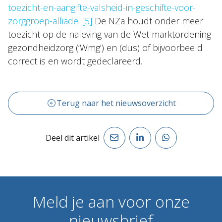
toezicht-en-aangifte-valsheid-in-geschifte-voor-
zorggroep-alliade
.
[5]
De NZa houdt onder meer
toezicht op de naleving van de Wet marktordening
gezondheidzorg (‘Wmg’) en (dus) of bijvoorbeeld
correct is en wordt gedeclareerd.
Terug naar het nieuwsoverzicht
Deel dit artikel
Meld
je
aan
voor
onze
nieuwsbrief