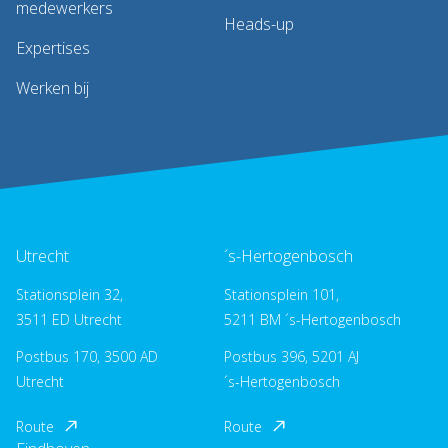
medewerkers
Heads-up
Expertises
Werken bij
Utrecht
´s-Hertogenbosch
Stationsplein 32,
Stationsplein 101,
3511 ED Utrecht
5211 BM ´s-Hertogenbosch
Postbus 170, 3500 AD
Postbus 396, 5201 AJ
Utrecht
´s-Hertogenbosch
Route
Route